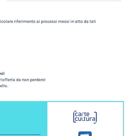
icolare riferimento ai processi messi in atto da tali
mi!
'offerta da non perdere!
ello.