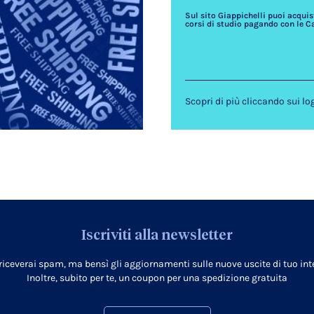
Sul sito Giappichelli puoi acquista
corsi di studio pagando con le C
Scopri di più cliccando sui lo
Iscriviti alla newsletter
 riceverai spam, ma bensì gli aggiornamenti sulle nuove uscite di tuo inte
Inoltre, subito per te, un coupon per una spedizione gratuita