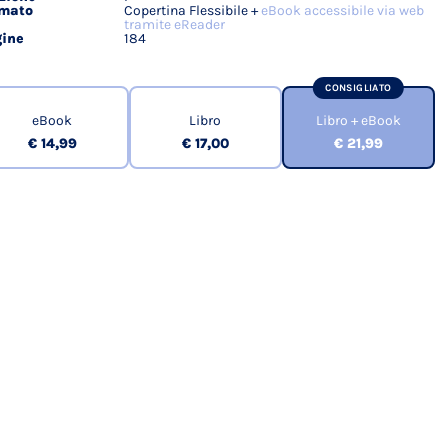
rmato
Copertina Flessibile +
eBook accessibile via web
tramite eReader
ine
184
CONSIGLIATO
eBook
Libro
Libro + eBook
€ 14,99
€ 17,00
€ 21,99