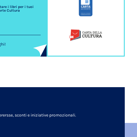
re i libri per i tuoi
arte Cultura
ghi!
rersse, sconti e iniziative promozionali.