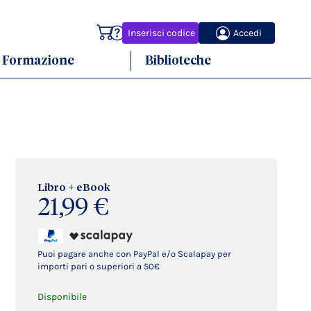
Carrello
Inserisci codice
Accedi
Formazione
Biblioteche
Libro + eBook
21,99 €
Puoi pagare anche con PayPal e/o Scalapay per
importi pari o superiori a 50€
Disponibile