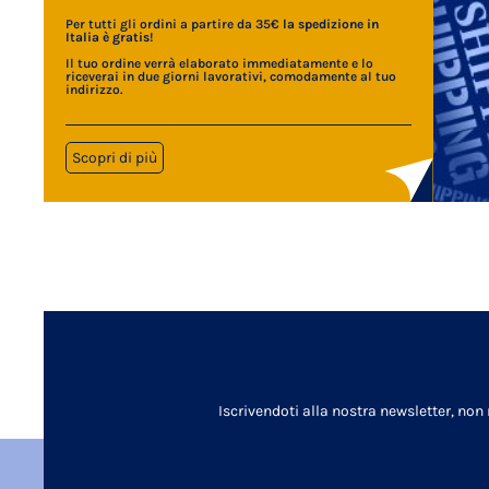
Per tutti gli ordini a partire da 35€
la spedizione in
Italia è gratis
!
Il tuo ordine verrà elaborato immediatamente e lo
riceverai in due giorni lavorativi, comodamente al tuo
indirizzo.
Scopri di più
Iscrivendoti alla nostra newsletter, non