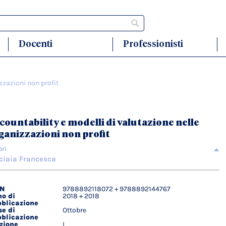
Cerca
Docenti
Professionisti
zzazioni non profit
countability e modelli di valutazione nelle
ganizzazioni non profit
ori
ciaia Francesca
BN
9788892118072 + 9788892144767
agli
o di
2018 + 2018
ici
blicazione
e di
Ottobre
blicazione
zione
I