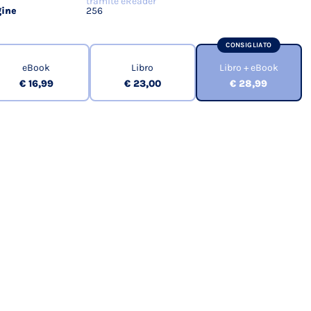
tramite eReader
ine
256
CONSIGLIATO
eBook
Libro
Libro + eBook
€ 16,99
€ 23,00
€ 28,99