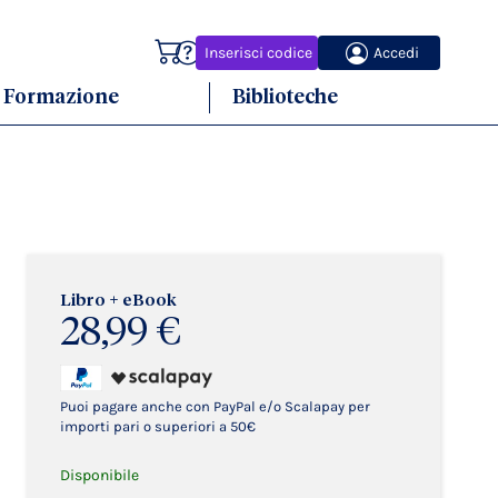
Carrello
Inserisci codice
Accedi
Formazione
Biblioteche
Libro + eBook
28,99 €
Puoi pagare anche con PayPal e/o Scalapay per
importi pari o superiori a 50€
Disponibile