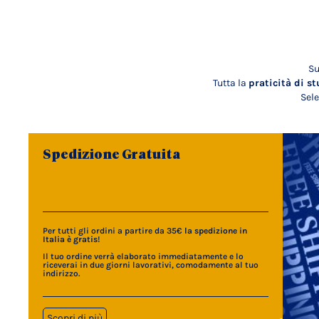
Su
Tutta la
praticità di st
Sele
Spedizione Gratuita
Per tutti gli ordini a partire da 35€
la spedizione in
Italia è gratis
!
Il tuo ordine verrà elaborato immediatamente e lo
riceverai in due giorni lavorativi, comodamente al tuo
indirizzo.
Scopri di più