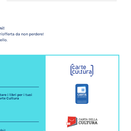
mi!
'offerta da non perdere!
ello.
re i libri per i tuoi
arte Cultura
ghi!