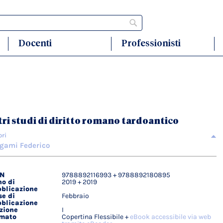
Cerca
Docenti
Professionisti
tri studi di diritto romano tardoantico
ori
gami Federico
BN
9788892116993 + 9788892180895
agli
o di
2019 + 2019
ici
blicazione
e di
Febbraio
blicazione
zione
I
rmato
Copertina Flessibile +
eBook accessibile via web