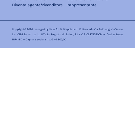
Diventa agente/rivenditore
rappresentante
Copyright © 2026 managed by
Ne.W.S.
| G. Giappichelli Editore srl - Via Po 21 ang. Via Vasco
2 - 10124 Torino Iscriz. Ufficio Registro di Torino, P.I e C.F 02874520014 — Cod. univoco
1N74KED — Capitale sociale i. v. € 46.800,00