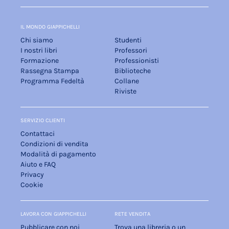
IL MONDO GIAPPICHELLI
Chi siamo
Studenti
I nostri libri
Professori
Formazione
Professionisti
Rassegna Stampa
Biblioteche
Programma Fedeltà
Collane
Riviste
SERVIZIO CLIENTI
Contattaci
Condizioni di vendita
Modalità di pagamento
Aiuto e FAQ
Privacy
Cookie
LAVORA CON GIAPPICHELLI
RETE VENDITA
Pubblicare con noi
Trova una libreria o un