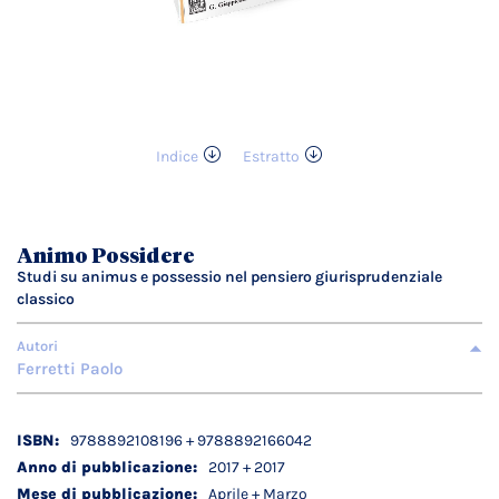
Indice
Estratto
Vai
all'inizio
della
galleria
Animo Possidere
di
Studi su animus e possessio nel pensiero giurisprudenziale
immagini
classico
Autori
Ferretti Paolo
Dettagli
9788892108196 + 9788892166042
tecnici
2017 + 2017
Aprile + Marzo