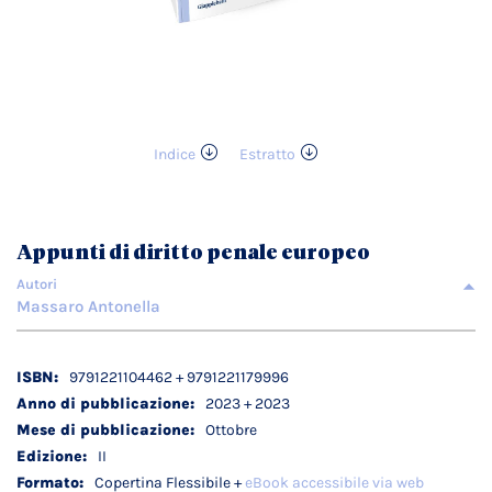
Indice
Estratto
Vai
all'inizio
della
galleria
Appunti di diritto penale europeo
di
immagini
Autori
Massaro Antonella
Dettagli
9791221104462 + 9791221179996
tecnici
2023 + 2023
Ottobre
II
Copertina Flessibile +
eBook accessibile via web