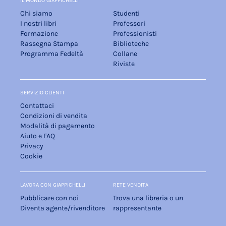
IL MONDO GIAPPICHELLI
Chi siamo
Studenti
I nostri libri
Professori
Formazione
Professionisti
Rassegna Stampa
Biblioteche
Programma Fedeltà
Collane
Riviste
SERVIZIO CLIENTI
Contattaci
Condizioni di vendita
Modalità di pagamento
Aiuto e FAQ
Privacy
Cookie
LAVORA CON GIAPPICHELLI
RETE VENDITA
Pubblicare con noi
Trova una libreria o un
Diventa agente/rivenditore
rappresentante