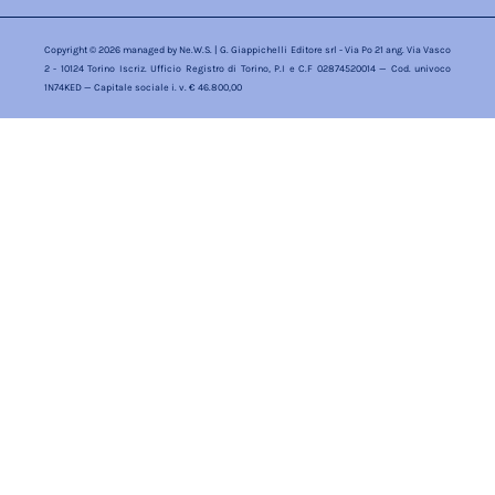
Copyright © 2026 managed by
Ne.W.S.
| G. Giappichelli Editore srl - Via Po 21 ang. Via Vasco
2 - 10124 Torino Iscriz. Ufficio Registro di Torino, P.I e C.F 02874520014 — Cod. univoco
1N74KED — Capitale sociale i. v. € 46.800,00