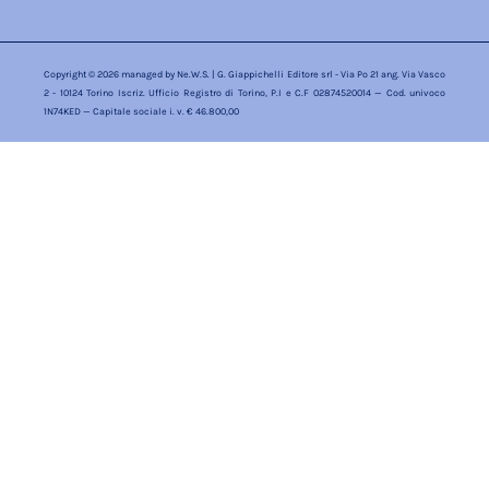
Copyright © 2026 managed by
Ne.W.S.
| G. Giappichelli Editore srl - Via Po 21 ang. Via Vasco
2 - 10124 Torino Iscriz. Ufficio Registro di Torino, P.I e C.F 02874520014 — Cod. univoco
1N74KED — Capitale sociale i. v. € 46.800,00