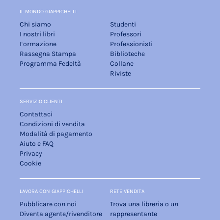
IL MONDO GIAPPICHELLI
Chi siamo
Studenti
I nostri libri
Professori
Formazione
Professionisti
Rassegna Stampa
Biblioteche
Programma Fedeltà
Collane
Riviste
SERVIZIO CLIENTI
Contattaci
Condizioni di vendita
Modalità di pagamento
Aiuto e FAQ
Privacy
Cookie
LAVORA CON GIAPPICHELLI
RETE VENDITA
Pubblicare con noi
Trova una libreria o un
Diventa agente/rivenditore
rappresentante