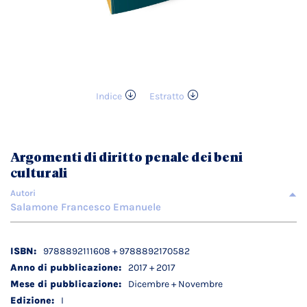
Indice
Estratto
Vai
all'inizio
della
galleria
Argomenti di diritto penale dei beni
di
culturali
immagini
Autori
Salamone Francesco Emanuele
Dettagli
9788892111608 + 9788892170582
tecnici
2017 + 2017
Dicembre + Novembre
I