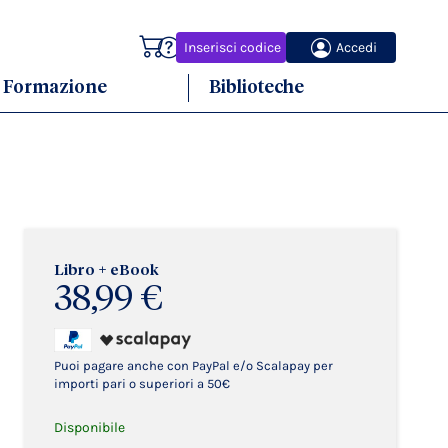
Carrello
Inserisci codice
Accedi
Formazione
Biblioteche
Libro + eBook
38,99 €
Puoi pagare anche con PayPal e/o Scalapay per
importi pari o superiori a 50€
Disponibile