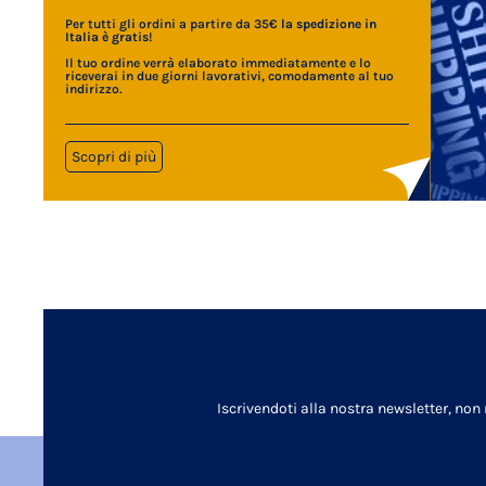
Per tutti gli ordini a partire da 35€
la spedizione in
Italia è gratis
!
Il tuo ordine verrà elaborato immediatamente e lo
riceverai in due giorni lavorativi, comodamente al tuo
indirizzo.
Scopri di più
Iscrivendoti alla nostra newsletter, non