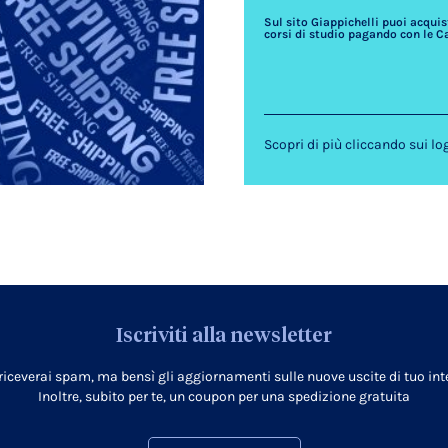
Sul sito Giappichelli puoi acquista
corsi di studio pagando con le C
Scopri di più cliccando sui lo
Iscriviti alla newsletter
 riceverai spam, ma bensì gli aggiornamenti sulle nuove uscite di tuo inte
Inoltre, subito per te, un coupon per una spedizione gratuita