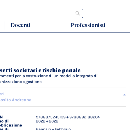
Cerca
Docenti
Professionisti
setti societari e rischio penale
mmenti per la costruzione di un modello integrato di
anizzazione e gestione
ori
osito Andreana
BN
9788875245139 + 9788892188204
agli
o di
2022 + 2022
ici
blicazione
e di
Gennaio + Febbraio