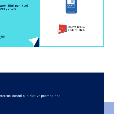
re i libri per i tuoi
arte Cultura
ghi!
rersse, sconti e iniziative promozionali.