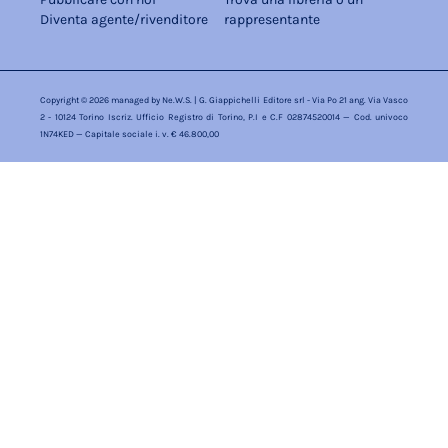
Diventa agente/rivenditore
rappresentante
Copyright © 2026 managed by
Ne.W.S.
| G. Giappichelli Editore srl - Via Po 21 ang. Via Vasco
2 - 10124 Torino Iscriz. Ufficio Registro di Torino, P.I e C.F 02874520014 — Cod. univoco
1N74KED — Capitale sociale i. v. € 46.800,00