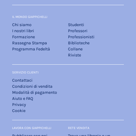
IL MONDO GIAPPICHELLI
Chi siamo
Studenti
I nostri libri
Professori
Formazione
Professionisti
Rassegna Stampa
Biblioteche
Programma Fedeltà
Collane
Riviste
SERVIZIO CLIENTI
Contattaci
Condizioni di vendita
Modalità di pagamento
Aiuto e FAQ
Privacy
Cookie
LAVORA CON GIAPPICHELLI
RETE VENDITA
Pubblicare con noi
Trova una libreria o un