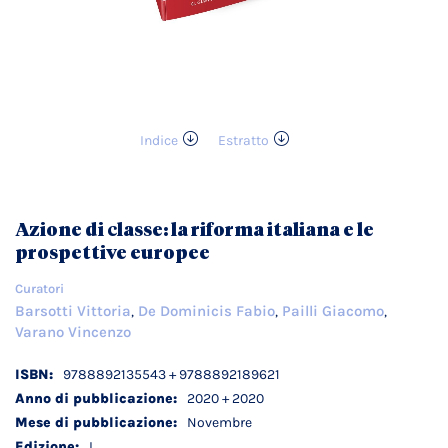
Indice
Estratto
Vai
all'inizio
della
galleria
Azione di classe: la riforma italiana e le
di
prospettive europee
immagini
Curatori
Barsotti Vittoria
De Dominicis Fabio
Pailli Giacomo
,
,
,
Varano Vincenzo
Dettagli
9788892135543 + 9788892189621
tecnici
2020 + 2020
Novembre
I