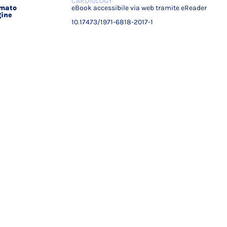
CARDIOLOGY
rmato
eBook accessibile via web tramite eReader
ine
I
10.17473/1971-6818-2017-1