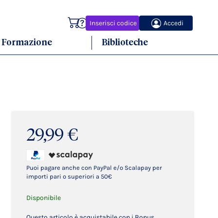
Carrello
Inserisci codice
Accedi
Formazione
Biblioteche
29,99 €
Puoi pagare anche con PayPal e/o Scalapay per
importi pari o superiori a 50€
Disponibile
Questo articolo è acquistabile con i Bonus