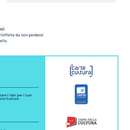
mi!
'offerta da non perdere!
ello.
re i libri per i tuoi
arte Cultura