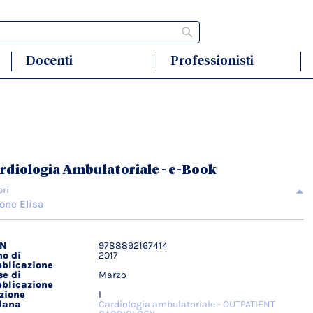
Cerca
Docenti
Professionisti
rdiologia Ambulatoriale - e-Book
ori
one Elisa
BN
9788892167414
agli
o di
2017
ici
blicazione
e di
Marzo
blicazione
zione
I
lana
Cardiologia ambulatoriale - OUTPATIENT