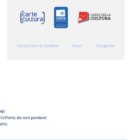
Condizioni di vendita
Reso
Trasporto
mi!
'offerta da non perdere!
ello.