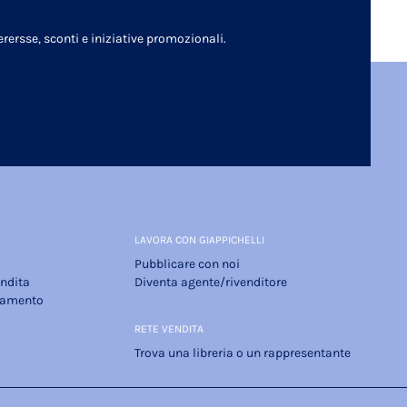
rersse, sconti e iniziative promozionali.
LAVORA CON GIAPPICHELLI
Pubblicare con noi
endita
Diventa agente/rivenditore
gamento
RETE VENDITA
Trova una libreria o un rappresentante