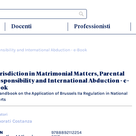
Cerca
Docenti
Professionisti
nsibility and International Abduction - e-Book
risdiction in Matrimonial Matters, Parental
sponsibility and International Abduction - e-
ook
andbook on the Application of Brussels IIa Regulation in National
rts
atori
orati Costanza
BN
9788892112254
agli