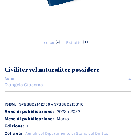
Indice
Estratto
Vai
all'inizio
della
galleria
Civiliter vel naturaliter possidere
di
immagini
Autori
D'angelo Giacomo
Dettagli
9788892142756 + 9788892153110
tecnici
2022 + 2022
Marzo
I
Annali del Dipartimento di Storia del Diritto.