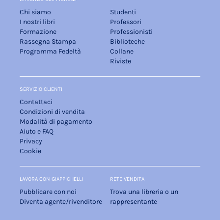
Chi siamo
Studenti
I nostri libri
Professori
Formazione
Professionisti
Rassegna Stampa
Biblioteche
Programma Fedeltà
Collane
Riviste
SERVIZIO CLIENTI
Contattaci
Condizioni di vendita
Modalità di pagamento
Aiuto e FAQ
Privacy
Cookie
LAVORA CON GIAPPICHELLI
RETE VENDITA
Pubblicare con noi
Trova una libreria o un
Diventa agente/rivenditore
rappresentante