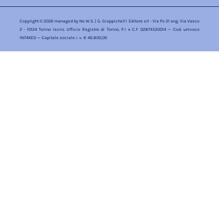
Copyright © 2026 managed by
Ne.W.S.
| G. Giappichelli Editore srl - Via Po 21 ang. Via Vasco
2 - 10124 Torino Iscriz. Ufficio Registro di Torino, P.I e C.F 02874520014 — Cod. univoco
1N74KED — Capitale sociale i. v. € 46.800,00