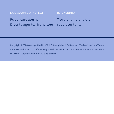
LAVORA CON GIAPPICHELLI
RETE VENDITA
Pubblicare con noi
Trova una libreria o un
Diventa agente/rivenditore
rappresentante
Copyright © 2026 managed by
Ne.W.S.
| G. Giappichelli Editore srl - Via Po 21 ang. Via Vasco
2 - 10124 Torino Iscriz. Ufficio Registro di Torino, P.I e C.F 02874520014 — Cod. univoco
1N74KED — Capitale sociale i. v. € 46.800,00