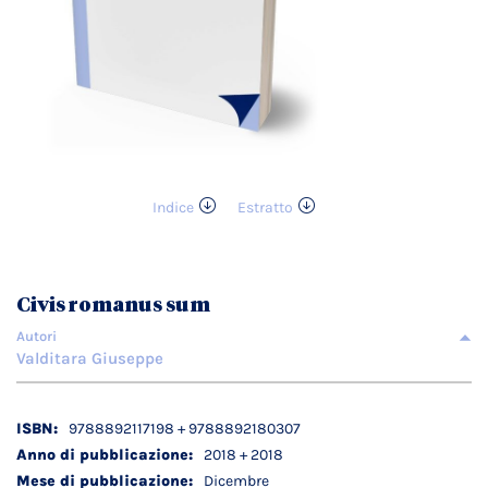
Indice
Estratto
Vai
all'inizio
della
galleria
Civis romanus sum
di
immagini
Autori
Valditara Giuseppe
Dettagli
9788892117198 + 9788892180307
tecnici
2018 + 2018
Dicembre