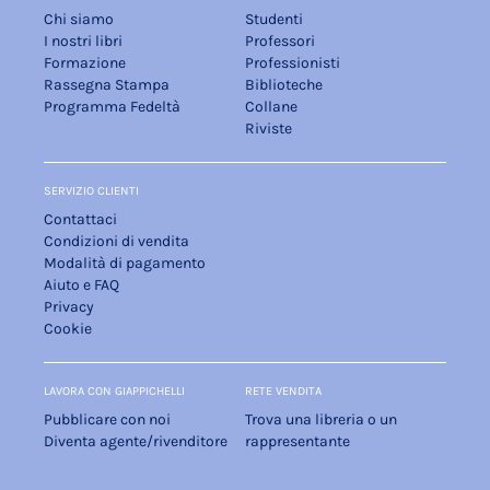
Chi siamo
Studenti
I nostri libri
Professori
Formazione
Professionisti
Rassegna Stampa
Biblioteche
Programma Fedeltà
Collane
Riviste
SERVIZIO CLIENTI
Contattaci
Condizioni di vendita
Modalità di pagamento
Aiuto e FAQ
Privacy
Cookie
LAVORA CON GIAPPICHELLI
RETE VENDITA
Pubblicare con noi
Trova una libreria o un
Diventa agente/rivenditore
rappresentante