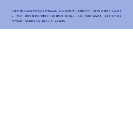
Copyright © 2026 managed by
Ne.W.S.
| G. Giappichelli Editore srl - Via Po 21 ang. Via Vasco
2 - 10124 Torino Iscriz. Ufficio Registro di Torino, P.I e C.F 02874520014 — Cod. univoco
1N74KED — Capitale sociale i. v. € 46.800,00