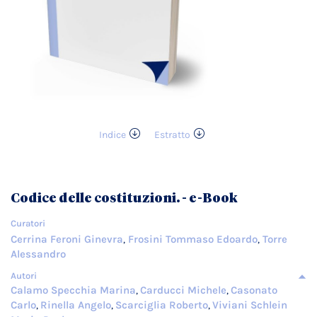
Indice
Estratto
Vai
all'inizio
della
galleria
Codice delle costituzioni. - e-Book
di
immagini
Curatori
Cerrina Feroni Ginevra
Frosini Tommaso Edoardo
Torre
,
,
Alessandro
Autori
Calamo Specchia Marina
Carducci Michele
Casonato
,
,
Carlo
Rinella Angelo
Scarciglia Roberto
Viviani Schlein
,
,
,