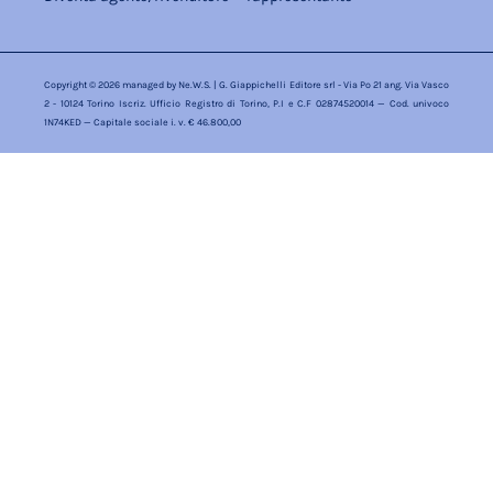
Copyright © 2026 managed by
Ne.W.S.
| G. Giappichelli Editore srl - Via Po 21 ang. Via Vasco
2 - 10124 Torino Iscriz. Ufficio Registro di Torino, P.I e C.F 02874520014 — Cod. univoco
1N74KED — Capitale sociale i. v. € 46.800,00