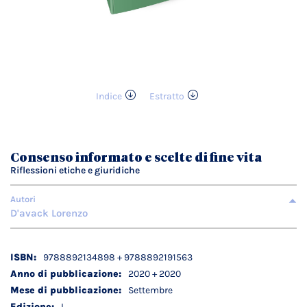
Indice
Estratto
Vai
all'inizio
della
galleria
Consenso informato e scelte di fine vita
di
Riflessioni etiche e giuridiche
immagini
Autori
D'avack Lorenzo
Dettagli
9788892134898 + 9788892191563
tecnici
2020 + 2020
Settembre
I