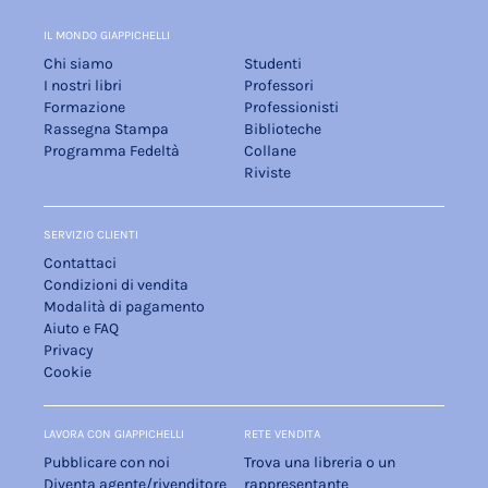
IL MONDO GIAPPICHELLI
Chi siamo
Studenti
I nostri libri
Professori
Formazione
Professionisti
Rassegna Stampa
Biblioteche
Programma Fedeltà
Collane
Riviste
SERVIZIO CLIENTI
Contattaci
Condizioni di vendita
Modalità di pagamento
Aiuto e FAQ
Privacy
Cookie
LAVORA CON GIAPPICHELLI
RETE VENDITA
Pubblicare con noi
Trova una libreria o un
Diventa agente/rivenditore
rappresentante