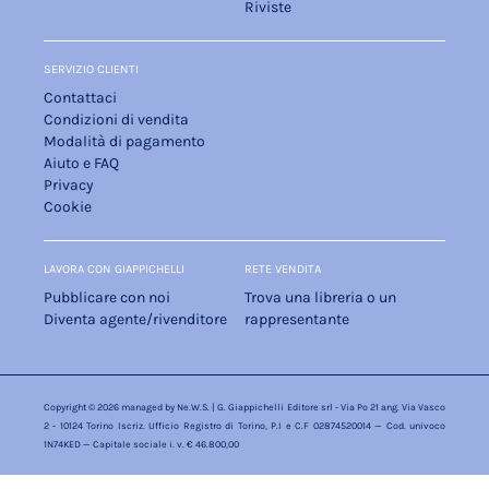
Riviste
SERVIZIO CLIENTI
Contattaci
Condizioni di vendita
Modalità di pagamento
Aiuto e FAQ
Privacy
Cookie
LAVORA CON GIAPPICHELLI
RETE VENDITA
Pubblicare con noi
Trova una libreria o un
Diventa agente/rivenditore
rappresentante
Copyright © 2026 managed by
Ne.W.S.
| G. Giappichelli Editore srl - Via Po 21 ang. Via Vasco
2 - 10124 Torino Iscriz. Ufficio Registro di Torino, P.I e C.F 02874520014 — Cod. univoco
1N74KED — Capitale sociale i. v. € 46.800,00