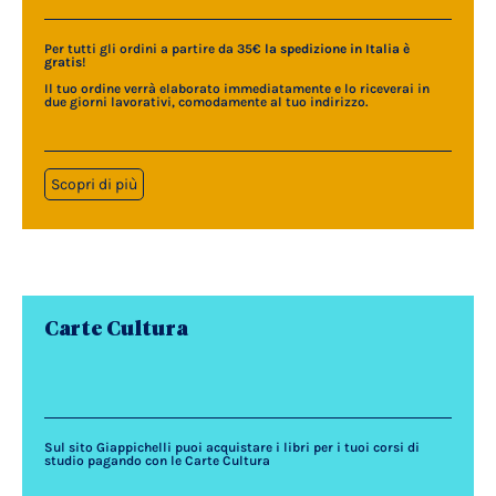
Per tutti gli ordini a partire da 35€
la spedizione in Italia è
gratis
!
Il tuo ordine verrà elaborato immediatamente e lo riceverai in
due giorni lavorativi, comodamente al tuo indirizzo.
Scopri di più
Carte Cultura
Sul sito Giappichelli puoi acquistare i libri per i tuoi corsi di
studio pagando con le Carte Cultura