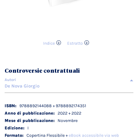
Indice
Estratto
Vai
all'inizio
della
galleria
Controversie contrattuali
di
immagini
Autori
De Nova Giorgio
Dettagli
9788892144088 + 9788892174351
tecnici
2022 + 2022
Novembre
I
Copertina Flessibile +
eBook accessibile via web