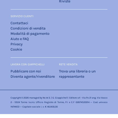
Riviste
SERVIZIO CLIENTI
Contattaci
Condizioni di vendita
Modalità di pagamento
Aiuto e FAQ
Privacy
Cookie
LAVORA CON GIAPPICHELLI
RETE VENDITA
Pubblicare con noi
Trova una libreria o un
Diventa agente/rivenditore
rappresentante
Copyright © 2026 managed by
Ne.W.S.
| G. Giappichelli Editore srl - Via Po 21 ang. Via Vasco
2 - 10124 Torino Iscriz. Ufficio Registro di Torino, P.I e C.F 02874520014 — Cod. univoco
1N74KED — Capitale sociale i. v. € 46.800,00