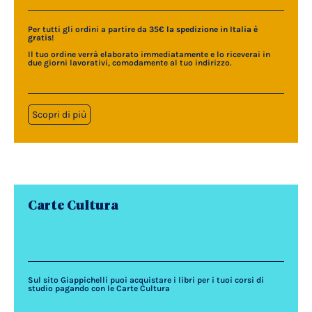
Per tutti gli ordini a partire da 35€
la spedizione in Italia è
gratis
!
Il tuo ordine verrà elaborato immediatamente e lo riceverai in
due giorni lavorativi, comodamente al tuo indirizzo.
Scopri di più
Carte Cultura
Sul sito Giappichelli puoi acquistare i libri per i tuoi corsi di
studio pagando con le Carte Cultura