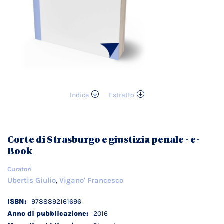
Indice
Estratto
Vai
all'inizio
della
galleria
Corte di Strasburgo e giustizia penale - e-
di
Book
immagini
Curatori
Ubertis Giulio
Vigano' Francesco
,
Dettagli
9788892161696
tecnici
2016