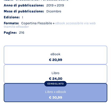
tecnici
2019 + 2019
Dicembre
I
Copertina Flessibile +
eBook accessibile via web
tramite eReader
216
eBook
€ 20,99
Libro
€ 24,00
CONSIGLIATO
Libro + eBook
€ 30,99