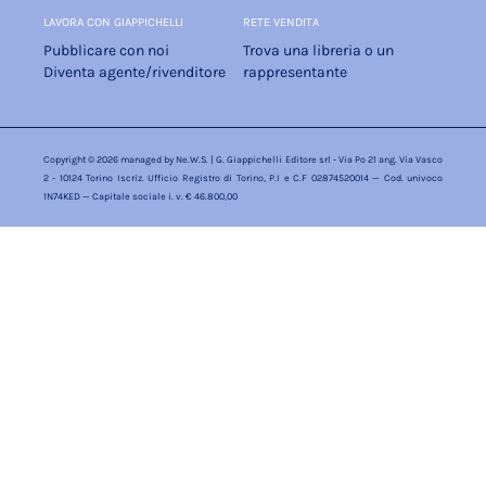
LAVORA CON GIAPPICHELLI
RETE VENDITA
Pubblicare con noi
Trova una libreria o un
Diventa agente/rivenditore
rappresentante
Copyright © 2026 managed by
Ne.W.S.
| G. Giappichelli Editore srl - Via Po 21 ang. Via Vasco
2 - 10124 Torino Iscriz. Ufficio Registro di Torino, P.I e C.F 02874520014 — Cod. univoco
1N74KED — Capitale sociale i. v. € 46.800,00