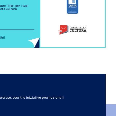
re i libri per i tuoi
arte Cultura
ghi!
rersse, sconti e iniziative promozionali.