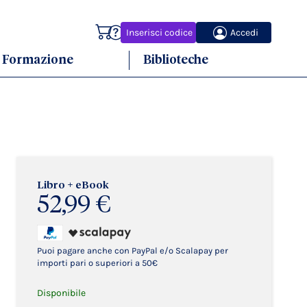
Carrello
Inserisci codice
Accedi
Formazione
Biblioteche
Libro + eBook
52,99 €
Puoi pagare anche con PayPal e/o Scalapay per
importi pari o superiori a 50€
Disponibile