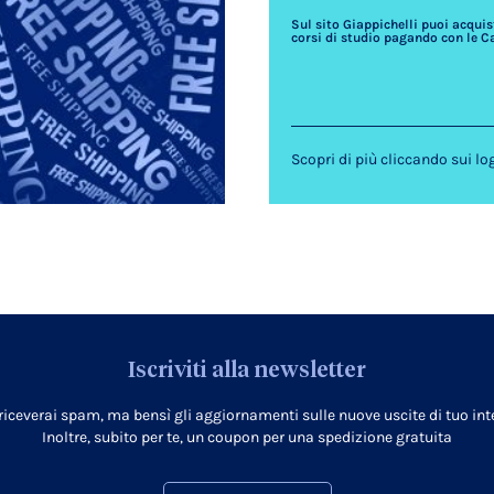
Sul sito Giappichelli puoi acquista
corsi di studio pagando con le C
Scopri di più cliccando sui lo
Iscriviti alla newsletter
 riceverai spam, ma bensì gli aggiornamenti sulle nuove uscite di tuo inte
Inoltre, subito per te, un coupon per una spedizione gratuita