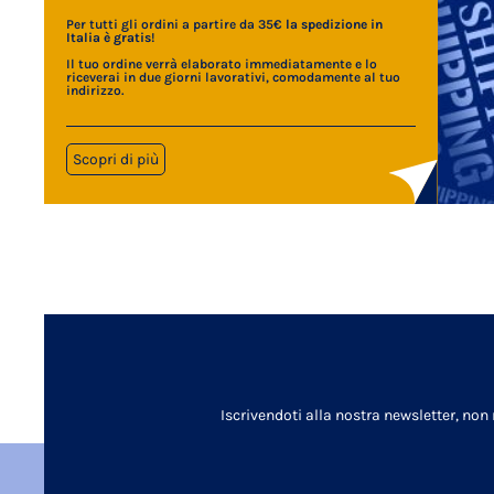
Per tutti gli ordini a partire da 35€
la spedizione in
Italia è gratis
!
Il tuo ordine verrà elaborato immediatamente e lo
riceverai in due giorni lavorativi, comodamente al tuo
indirizzo.
Scopri di più
Iscrivendoti alla nostra newsletter, non