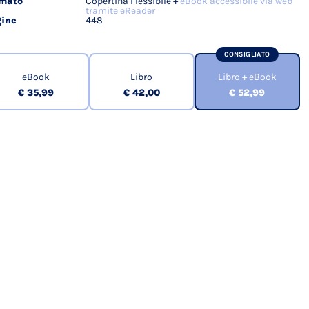
rmato
Copertina Flessibile +
eBook accessibile via web
tramite eReader
ine
448
CONSIGLIATO
eBook
Libro
Libro + eBook
€ 35,99
€ 42,00
€ 52,99