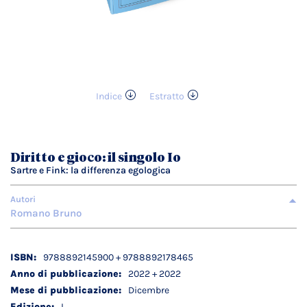
Indice
Estratto
Vai
all'inizio
della
galleria
Diritto e gioco: il singolo Io
di
Sartre e Fink: la differenza egologica
immagini
Autori
Romano Bruno
Dettagli
9788892145900 + 9788892178465
tecnici
2022 + 2022
Dicembre
I