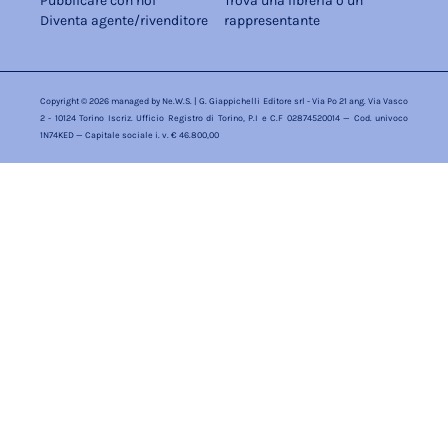
Pubblicare con noi
Trova una libreria o un
Diventa agente/rivenditore
rappresentante
Copyright © 2026 managed by
Ne.W.S.
| G. Giappichelli Editore srl - Via Po 21 ang. Via Vasco
2 - 10124 Torino Iscriz. Ufficio Registro di Torino, P.I e C.F 02874520014 — Cod. univoco
1N74KED — Capitale sociale i. v. € 46.800,00