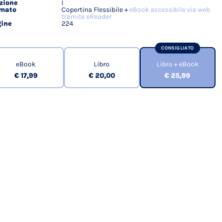
zione
I
rmato
Copertina Flessibile +
eBook accessibile via web
tramite eReader
ine
224
CONSIGLIATO
eBook
Libro
Libro + eBook
€ 17,99
€ 20,00
€ 25,99