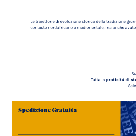
Le traiettorie di evoluzione storica della tradizione giu
contesto nordafricano e mediorientale, ma anche avuto ri
Su
Tutta la
praticità di st
Sele
Spedizione Gratuita