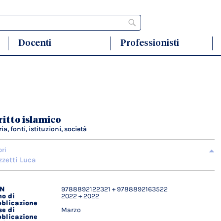
Cerca
Docenti
Professionisti
ritto islamico
ia, fonti, istituzioni, società
ori
zetti Luca
BN
9788892122321 + 9788892163522
agli
o di
2022 + 2022
ici
blicazione
e di
Marzo
blicazione