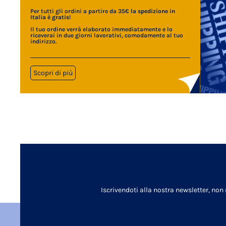
Per tutti gli ordini a partire da 35€
la spedizione in
Italia è gratis
!
Il tuo ordine verrà elaborato immediatamente e lo
riceverai in due giorni lavorativi, comodamente al tuo
indirizzo.
Scopri di più
Iscrivendoti alla nostra newsletter, non