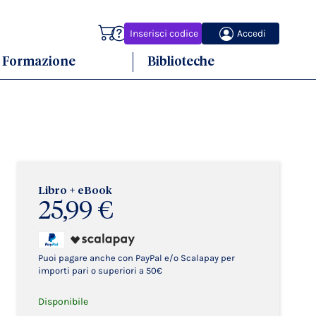
Carrello
Inserisci codice
Accedi
Formazione
Biblioteche
Libro + eBook
25,99 €
Puoi pagare anche con PayPal e/o Scalapay per
importi pari o superiori a 50€
Disponibile