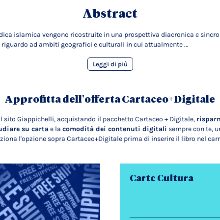
Abstract
ridica islamica vengono ricostruite in una prospettiva diacronica e sincr
guardo ad ambiti geografici e culturali in cui attualmente ...
Leggi di più
Approfitta dell'offerta Cartaceo+Digitale
l sito Giappichelli, acquistando il pacchetto Cartaceo + Digitale,
rispar
udiare su carta
e la
comodità dei contenuti digitali
sempre con te, un
ziona l'opzione sopra Cartaceo+Digitale prima di inserire il libro nel carr
Carte Cultura