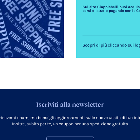
Sul sito Giappichelli puoi acquista
corsi di studio pagando con le C
Scopri di più cliccando sui lo
Iscriviti alla newsletter
 riceverai spam, ma bensì gli aggiornamenti sulle nuove uscite di tuo inte
Inoltre, subito per te, un coupon per una spedizione gratuita