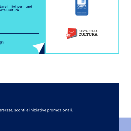
re i libri per i tuoi
arte Cultura
ghi!
rersse, sconti e iniziative promozionali.