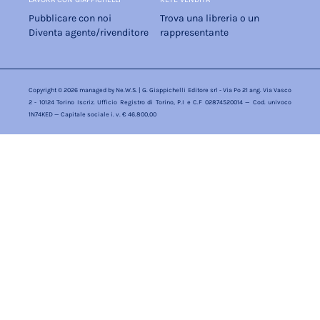
Pubblicare con noi
Trova una libreria o un
Diventa agente/rivenditore
rappresentante
Copyright © 2026 managed by
Ne.W.S.
| G. Giappichelli Editore srl - Via Po 21 ang. Via Vasco
2 - 10124 Torino Iscriz. Ufficio Registro di Torino, P.I e C.F 02874520014 — Cod. univoco
1N74KED — Capitale sociale i. v. € 46.800,00