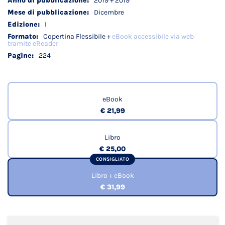
2019 + 2019
Dicembre
I
Copertina Flessibile +
eBook accessibile via web
tramite eReader
224
eBook
€ 21,99
Libro
€ 25,00
CONSIGLIATO
Libro + eBook
€ 31,99