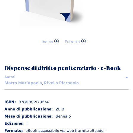
Indice
Estratto
Vai
all'inizio
della
galleria
Dispense di diritto penitenziario - e-Book
di
immagini
Autori
Marro Mariapaola
Rivello Pierpaolo
,
Dettagli
9788892179974
tecnici
2019
Gennaio
I
eBook accessibile via web tramite eReader