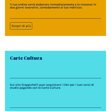
Il tuo ordine verrà elaborato immediatamente e lo riceverai in
due giorni lavorativi, comodamente al tuo indirizzo.
Scopri di più
Carte Cultura
Sul sito Giappichelli puoi acquistare i libri per i tuoi corsi di
studio pagando con le Carte Cultura