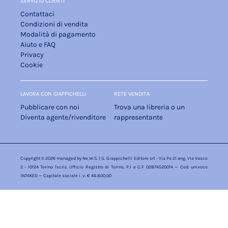
SERVIZIO CLIENTI
Contattaci
Condizioni di vendita
Modalità di pagamento
Aiuto e FAQ
Privacy
Cookie
LAVORA CON GIAPPICHELLI
RETE VENDITA
Pubblicare con noi
Trova una libreria o un
Diventa agente/rivenditore
rappresentante
Copyright © 2026 managed by
Ne.W.S.
| G. Giappichelli Editore srl - Via Po 21 ang. Via Vasco
2 - 10124 Torino Iscriz. Ufficio Registro di Torino, P.I e C.F 02874520014 — Cod. univoco
1N74KED — Capitale sociale i. v. € 46.800,00