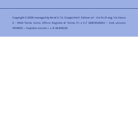
Copyright © 2026 managed by
Ne.W.S.
| G. Giappichelli Editore srl - Via Po 21 ang. Via Vasco
2 - 10124 Torino Iscriz. Ufficio Registro di Torino, P.I e C.F 02874520014 — Cod. univoco
1N74KED — Capitale sociale i. v. € 46.800,00