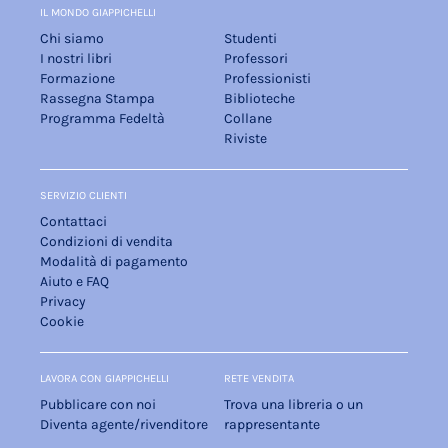
IL MONDO GIAPPICHELLI
Chi siamo
Studenti
I nostri libri
Professori
Formazione
Professionisti
Rassegna Stampa
Biblioteche
Programma Fedeltà
Collane
Riviste
SERVIZIO CLIENTI
Contattaci
Condizioni di vendita
Modalità di pagamento
Aiuto e FAQ
Privacy
Cookie
LAVORA CON GIAPPICHELLI
RETE VENDITA
Pubblicare con noi
Trova una libreria o un
Diventa agente/rivenditore
rappresentante