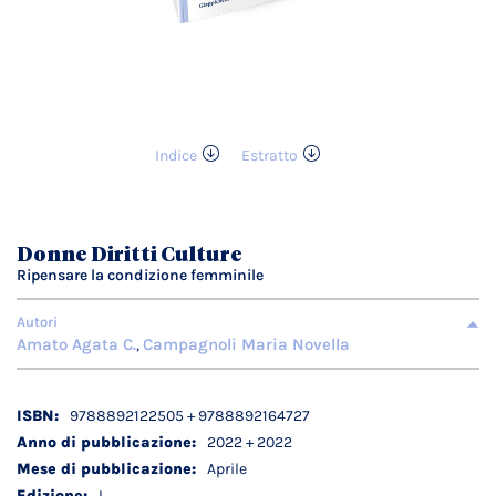
Indice
Estratto
Vai
all'inizio
della
galleria
Donne Diritti Culture
di
Ripensare la condizione femminile
immagini
Autori
Amato Agata C.
Campagnoli Maria Novella
,
Dettagli
9788892122505 + 9788892164727
tecnici
2022 + 2022
Aprile
I