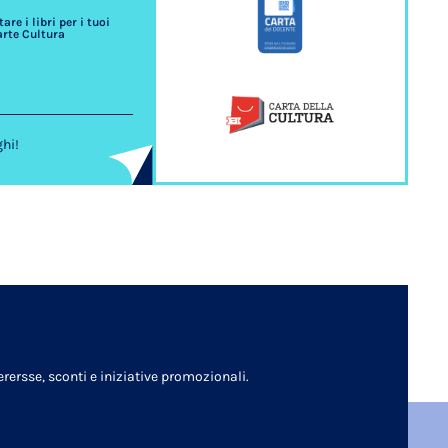
re i libri per i tuoi
arte Cultura
ghi!
rersse, sconti e iniziative promozionali.