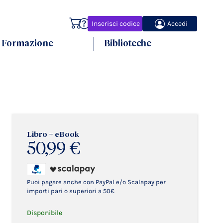
Carrello
Inserisci codice
Accedi
Formazione
Biblioteche
Libro + eBook
50,99 €
Puoi pagare anche con PayPal e/o Scalapay per
importi pari o superiori a 50€
Disponibile