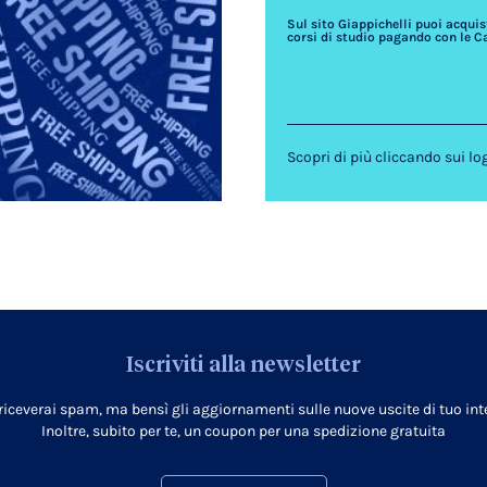
Sul sito Giappichelli puoi acquista
corsi di studio pagando con le C
Scopri di più cliccando sui lo
Iscriviti alla newsletter
 riceverai spam, ma bensì gli aggiornamenti sulle nuove uscite di tuo inte
Inoltre, subito per te, un coupon per una spedizione gratuita