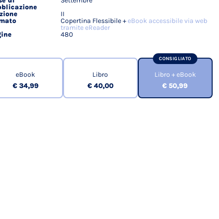
e di
Settembre
blicazione
zione
II
rmato
Copertina Flessibile +
eBook accessibile via web
tramite eReader
ine
480
CONSIGLIATO
eBook
Libro
Libro + eBook
€ 34,99
€ 40,00
€ 50,99