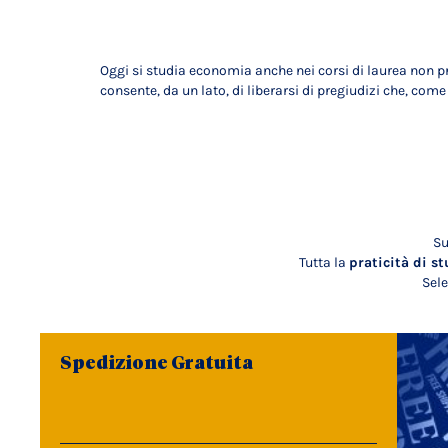
Oggi si studia economia anche nei corsi di laurea non 
consente, da un lato, di liberarsi di pregiudizi che, come 
Su
Tutta la
praticità di st
Sele
Spedizione Gratuita