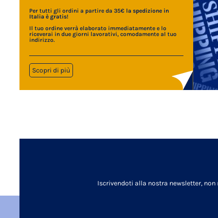
Per tutti gli ordini a partire da 35€
la spedizione in
Italia è gratis
!
Il tuo ordine verrà elaborato immediatamente e lo
riceverai in due giorni lavorativi, comodamente al tuo
indirizzo.
Scopri di più
Iscrivendoti alla nostra newsletter, non