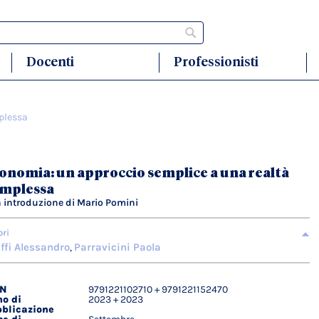
Cerca
Docenti
Professionisti
plessa
onomia: un approccio semplice a una realtà
mplessa
 introduzione di Mario Pomini
ori
ffi Alessandro
Parravicini Paola
,
BN
9791221102710 + 9791221152470
agli
o di
2023 + 2023
ici
blicazione