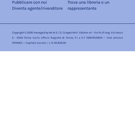
Pubblicare con noi
Trova una libreria o un
Diventa agente/rivenditore
rappresentante
Copyright © 2026 managed by
Ne.W.S.
| G. Giappichelli Editore srl - Via Po 21 ang. Via Vasco
2 - 10124 Torino Iscriz. Ufficio Registro di Torino, P.I e C.F 02874520014 — Cod. univoco
1N74KED — Capitale sociale i. v. € 46.800,00