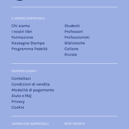
IL MONDO GIAPPICHELLI
Chi siamo
Studenti
I nostri libri
Professori
Formazione
Professionisti
Rassegna Stampa
Biblioteche
Programma Fedeltà
Collane
Riviste
SERVIZIO CLIENTI
Contattaci
Condizioni di vendita
Modalità di pagamento
Aiuto e FAQ
Privacy
Cookie
LAVORA CON GIAPPICHELLI
RETE VENDITA