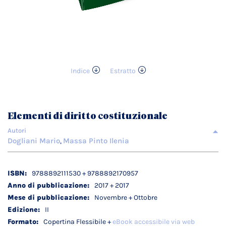
Indice
Estratto
Vai
all'inizio
della
galleria
Elementi di diritto costituzionale
di
immagini
Autori
Dogliani Mario
Massa Pinto Ilenia
,
Dettagli
9788892111530 + 9788892170957
tecnici
2017 + 2017
Novembre + Ottobre
II
Copertina Flessibile +
eBook accessibile via web