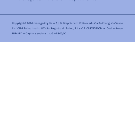
Copyright © 2026 managed by
Ne.W.S.
| G. Giappichelli Editore srl - Via Po 21 ang. Via Vasco
2 - 10124 Torino Iscriz. Ufficio Registro di Torino, P.I e C.F 02874520014 — Cod. univoco
1N74KED — Capitale sociale i. v. € 46.800,00