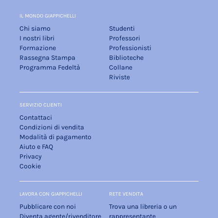
IL MONDO GIAPPICHELLI
Chi siamo
Studenti
I nostri libri
Professori
Formazione
Professionisti
Rassegna Stampa
Biblioteche
Programma Fedeltà
Collane
Riviste
SERVIZIO CLIENTI
Contattaci
Condizioni di vendita
Modalità di pagamento
Aiuto e FAQ
Privacy
Cookie
LAVORA CON GIAPPICHELLI
RETE VENDITA
Pubblicare con noi
Trova una libreria o un
Diventa agente/rivenditore
rappresentante