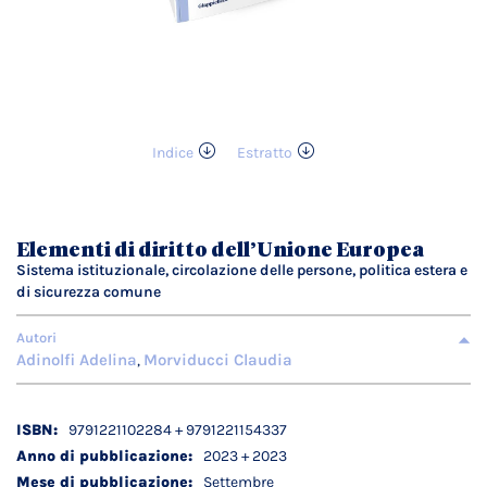
Indice
Estratto
Vai
all'inizio
della
galleria
Elementi di diritto dell’Unione Europea
di
Sistema istituzionale, circolazione delle persone, politica estera e
immagini
di sicurezza comune
Autori
Adinolfi Adelina
Morviducci Claudia
,
Dettagli
9791221102284 + 9791221154337
tecnici
2023 + 2023
Settembre