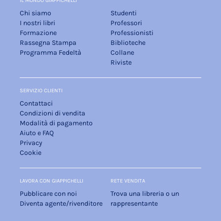
IL MONDO GIAPPICHELLI
Chi siamo
Studenti
I nostri libri
Professori
Formazione
Professionisti
Rassegna Stampa
Biblioteche
Programma Fedeltà
Collane
Riviste
SERVIZIO CLIENTI
Contattaci
Condizioni di vendita
Modalità di pagamento
Aiuto e FAQ
Privacy
Cookie
LAVORA CON GIAPPICHELLI
RETE VENDITA
Pubblicare con noi
Trova una libreria o un
Diventa agente/rivenditore
rappresentante