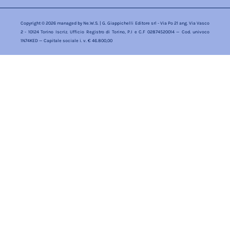
Copyright © 2026 managed by
Ne.W.S.
| G. Giappichelli Editore srl - Via Po 21 ang. Via Vasco
2 - 10124 Torino Iscriz. Ufficio Registro di Torino, P.I e C.F 02874520014 — Cod. univoco
1N74KED — Capitale sociale i. v. € 46.800,00