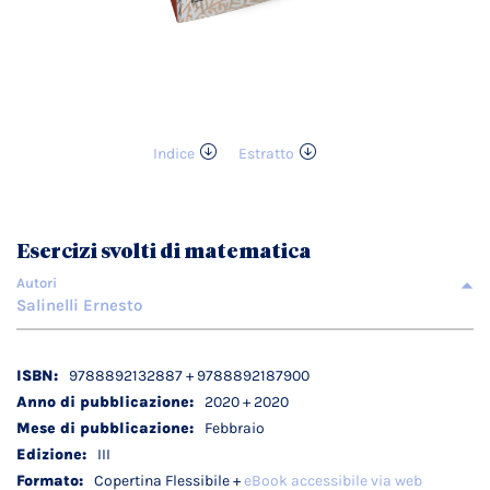
Indice
Estratto
Vai
all'inizio
della
galleria
Esercizi svolti di matematica
di
immagini
Autori
Salinelli Ernesto
Dettagli
9788892132887 + 9788892187900
tecnici
2020 + 2020
Febbraio
III
Copertina Flessibile +
eBook accessibile via web