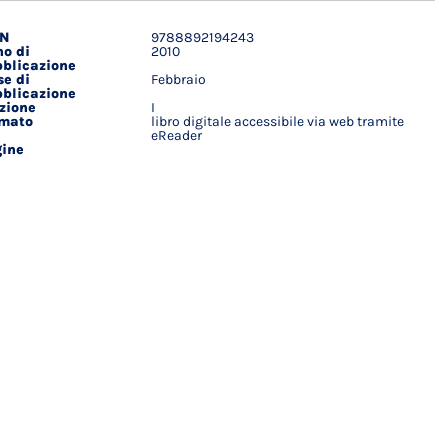
BN
9788892194243
agli
o di
2010
ici
blicazione
e di
Febbraio
blicazione
zione
I
rmato
libro digitale accessibile via web tramite
eReader
ine