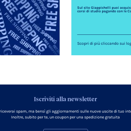
Sul sito Giappichelli puoi acquista
corsi di studio pagando con le C
Scopri di più cliccando sui lo
Iscriviti alla newsletter
 riceverai spam, ma bensì gli aggiornamenti sulle nuove uscite di tuo inte
Inoltre, subito per te, un coupon per una spedizione gratuita