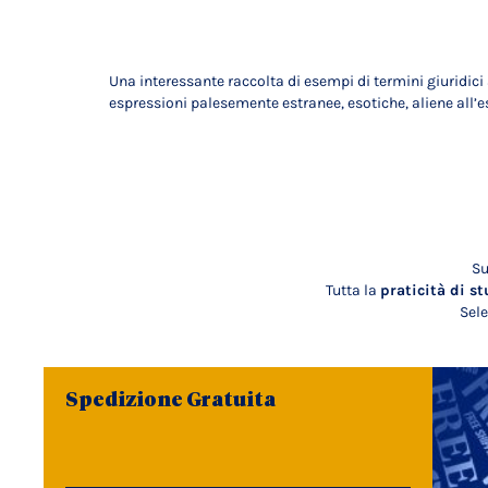
Una interessante raccolta di esempi di termini giuridici 
espressioni palesemente estranee, esotiche, aliene all’e
Su
Tutta la
praticità di st
Sele
Spedizione Gratuita