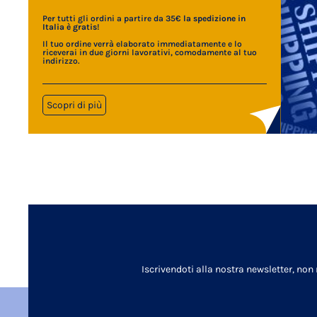
Per tutti gli ordini a partire da 35€
la spedizione in
Italia è gratis
!
Il tuo ordine verrà elaborato immediatamente e lo
riceverai in due giorni lavorativi, comodamente al tuo
indirizzo.
Scopri di più
Iscrivendoti alla nostra newsletter, non