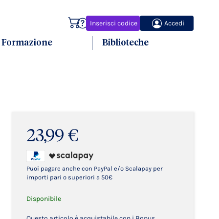
Carrello
Inserisci codice
Accedi
Formazione
Biblioteche
23,99 €
Puoi pagare anche con PayPal e/o Scalapay per
importi pari o superiori a 50€
Disponibile
Questo articolo è acquistabile con i Bonus