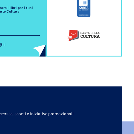
re i libri per i tuoi
arte Cultura
ghi!
rersse, sconti e iniziative promozionali.