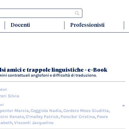
Cerca
Docenti
Professionisti
lsi amici e trappole linguistiche - e-Book
mini contrattuali anglofoni e difficoltà di traduzione.
atori
reri Silvia
ori
penter Marcia
Coggiola Nadia
Cordero Moss Giuditta
,
,
,
zini Renato
O'malley Patrick
Poncibo' Cristina
Poore
,
,
,
sabeth
Visconti Jacqueline
,