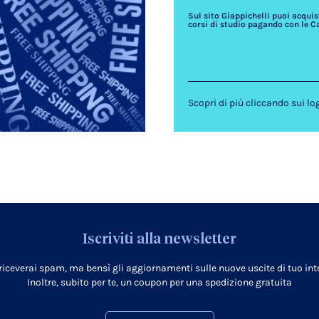
Sul sito Giappichelli puoi acquista
corsi di studio pagando con le C
Scopri di più cliccando sui lo
Iscriviti alla newsletter
 riceverai spam, ma bensì gli aggiornamenti sulle nuove uscite di tuo inte
Inoltre, subito per te, un coupon per una spedizione gratuita