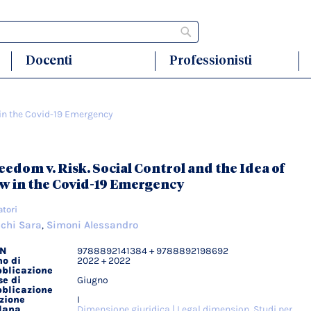
Cerca
Docenti
Professionisti
 in the Covid-19 Emergency
eedom v. Risk. Social Control and the Idea of
w in the Covid-19 Emergency
atori
chi Sara
Simoni Alessandro
,
BN
9788892141384 + 9788892198692
agli
o di
2022 + 2022
ici
blicazione
e di
Giugno
blicazione
zione
I
lana
Dimensione giuridica | Legal dimension. Studi per