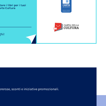
re i libri per i tuoi
arte Cultura
ghi!
rersse, sconti e iniziative promozionali.