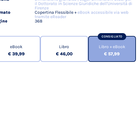
il Dottorato in Scienze Giuridiche dell'Università di
Firenze
rmato
Copertina Flessibile +
eBook accessibile via web
tramite eReader
ine
368
CONSIGLIATO
eBook
Libro
Libro + eBook
€ 39,99
€ 46,00
€ 57,99