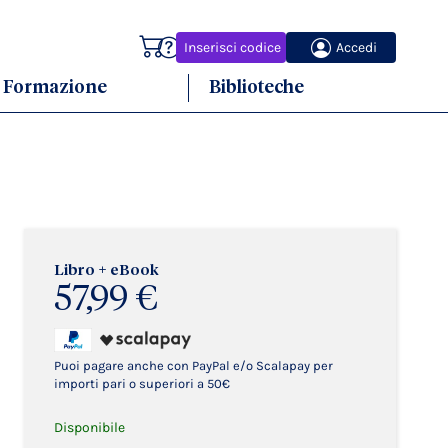
Carrello
Inserisci codice
Accedi
Formazione
Biblioteche
Libro + eBook
57,99 €
Puoi pagare anche con PayPal e/o Scalapay per
importi pari o superiori a 50€
Disponibile