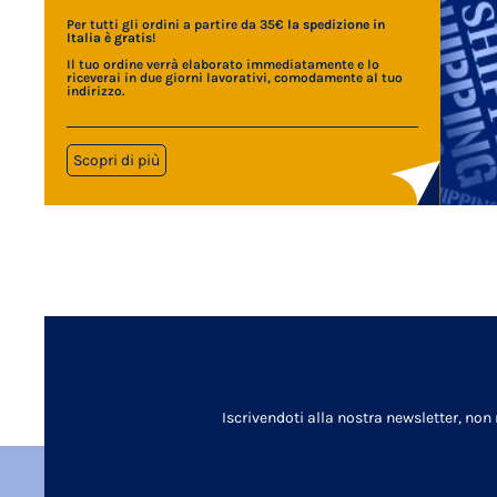
Per tutti gli ordini a partire da 35€
la spedizione in
Italia è gratis
!
Il tuo ordine verrà elaborato immediatamente e lo
riceverai in due giorni lavorativi, comodamente al tuo
indirizzo.
Scopri di più
Iscrivendoti alla nostra newsletter, non