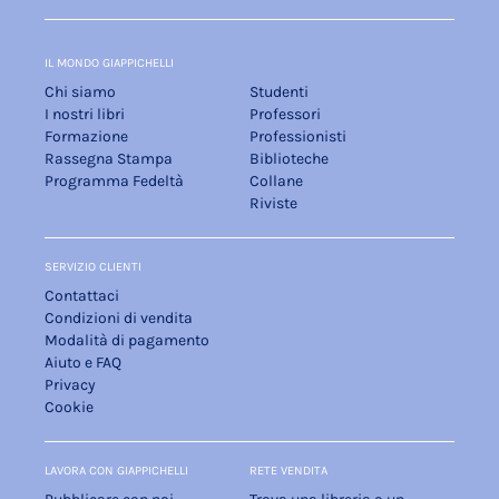
IL MONDO GIAPPICHELLI
Chi siamo
Studenti
I nostri libri
Professori
Formazione
Professionisti
Rassegna Stampa
Biblioteche
Programma Fedeltà
Collane
Riviste
SERVIZIO CLIENTI
Contattaci
Condizioni di vendita
Modalità di pagamento
Aiuto e FAQ
Privacy
Cookie
LAVORA CON GIAPPICHELLI
RETE VENDITA