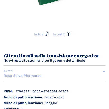
Indice
Estratto
Vai
all'inizio
della
galleria
Gli enti locali nella transizione energetica
di
Nuovi metodi e strumenti per il governo del territorio
immagini
Autori
Rosa Salva Piermarco
Dettagli
9788892140653 + 9788892197909
tecnici
2023 + 2023
Maggio
I