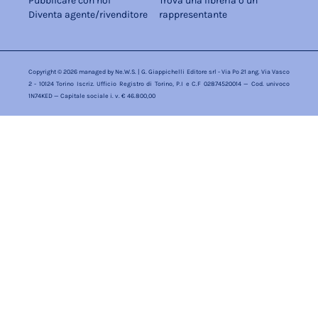
Pubblicare con noi
Trova una libreria o un
Diventa agente/rivenditore
rappresentante
Copyright © 2026 managed by
Ne.W.S.
| G. Giappichelli Editore srl - Via Po 21 ang. Via Vasco
2 - 10124 Torino Iscriz. Ufficio Registro di Torino, P.I e C.F 02874520014 — Cod. univoco
1N74KED — Capitale sociale i. v. € 46.800,00