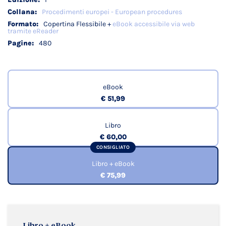
Procedimenti europei - European procedures
Copertina Flessibile +
eBook accessibile via web
tramite eReader
480
eBook
€ 51,99
Libro
€ 60,00
CONSIGLIATO
Libro + eBook
€ 75,99
Libro + eBook