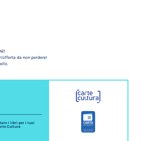
mi!
'offerta da non perdere!
ello.
re i libri per i tuoi
arte Cultura