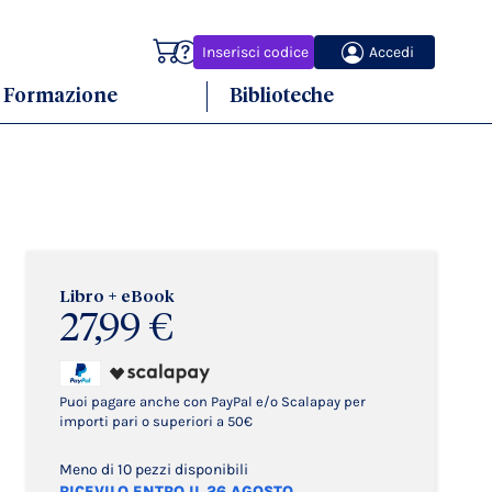
Carrello
Inserisci codice
Accedi
Formazione
Biblioteche
Libro + eBook
27,99 €
Puoi pagare anche con PayPal e/o Scalapay per
importi pari o superiori a 50€
Meno di 10 pezzi disponibili
RICEVILO ENTRO IL 26 AGOSTO