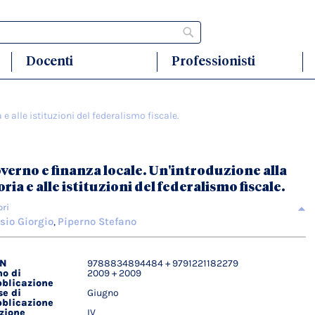
Cerca
Docenti
Professionisti
e alle istituzioni del federalismo fiscale.
verno e finanza locale. Un'introduzione alla
oria e alle istituzioni del federalismo fiscale.
ori
sio Giorgio
Piperno Stefano
,
BN
9788834894484 + 9791221182279
agli
o di
2009 + 2009
ici
blicazione
e di
Giugno
blicazione
zione
IV