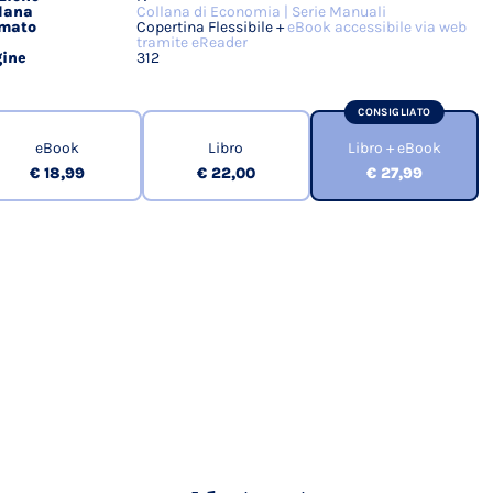
lana
Collana di Economia | Serie Manuali
rmato
Copertina Flessibile +
eBook accessibile via web
tramite eReader
ine
312
CONSIGLIATO
eBook
Libro
Libro + eBook
€ 18,99
€ 22,00
€ 27,99