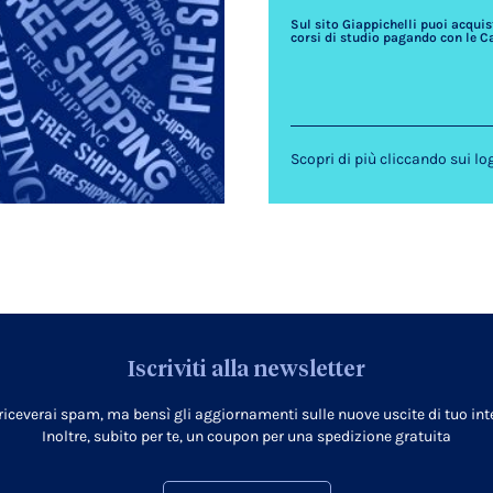
Sul sito Giappichelli puoi acquista
corsi di studio pagando con le C
Scopri di più cliccando sui lo
Iscriviti alla newsletter
 riceverai spam, ma bensì gli aggiornamenti sulle nuove uscite di tuo inte
Inoltre, subito per te, un coupon per una spedizione gratuita