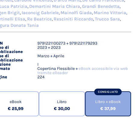
neroso
Carbone Vincenzo
D'arco Mario
De Canio Francesca
,
,
,
,
Luca Patrizia
Demartini Maria Chiara
Grandi Benedetta
,
,
,
en Brigit
Iaconcig Gabriele
Mainolfi Giada
Marino Vittoria
,
,
,
,
tinelli Elisa
Re Beatrice
Resciniti Riccardo
Trucco Sara
,
,
,
,
gura Donata Tania
BN
9791221100273 + 9791221179293
agli
o di
2023 + 2023
ici
blicazione
e di
Marzo + Aprile
blicazione
zione
I
rmato
Copertina Flessibile +
eBook accessibile via web
tramite eReader
ine
224
CONSIGLIATO
eBook
Libro
Libro + eBook
€ 25,99
€ 30,00
€ 37,99