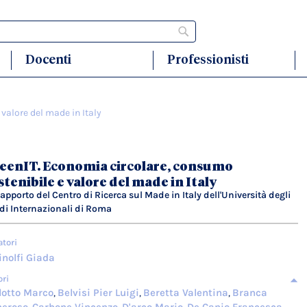
Cerca
Docenti
Professionisti
valore del made in Italy
eenIT. Economia circolare, consumo
stenibile e valore del made in Italy
 Rapporto del Centro di Ricerca sul Made in Italy dell'Università degli
di Internazionali di Roma
atori
nolfi Giada
ori
lotto Marco
Belvisi Pier Luigi
Beretta Valentina
Branca
,
,
,