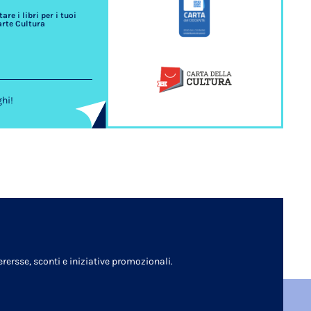
re i libri per i tuoi
arte Cultura
ghi!
rersse, sconti e iniziative promozionali.