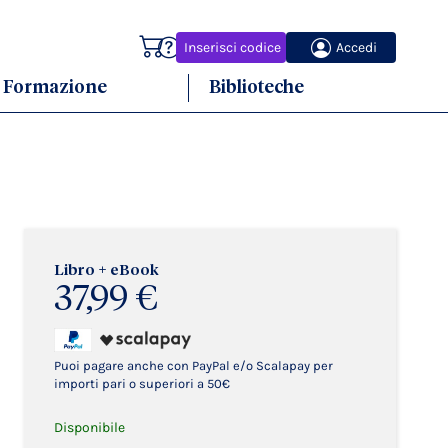
Carrello
Inserisci codice
Accedi
Formazione
Biblioteche
Libro + eBook
37,99 €
Puoi pagare anche con PayPal e/o Scalapay per
importi pari o superiori a 50€
Disponibile