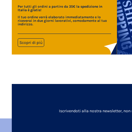
Per tutti gli ordini a partire da 35€
la spedizione in
Italia è gratis
!
Il tuo ordine verrà elaborato immediatamente e lo
riceverai in due giorni lavorativi, comodamente al tuo
indirizzo.
Scopri di più
Iscrivendoti alla nostra newsletter, non