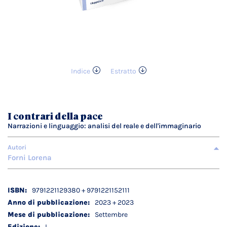
Indice
Estratto
Vai
all'inizio
della
galleria
I contrari della pace
di
Narrazioni e linguaggio: analisi del reale e dell'immaginario
immagini
Autori
Forni Lorena
Dettagli
9791221129380 + 9791221152111
tecnici
2023 + 2023
Settembre
I