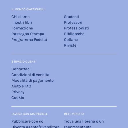
IL MONDO GIAPPICHELLI
Chi siamo
Studenti
I nostri libri
Professori
Formazione
Professionisti
Rassegna Stampa
Biblioteche
Programma Fedeltà
Collane
Riviste
SERVIZIO CLIENTI
Contattaci
Condizioni di vendita
Modalità di pagamento
Aiuto e FAQ
Privacy
Cookie
LAVORA CON GIAPPICHELLI
RETE VENDITA
Pubblicare con noi
Trova una libreria o un
Diventa agente/rivenditore
rappresentante