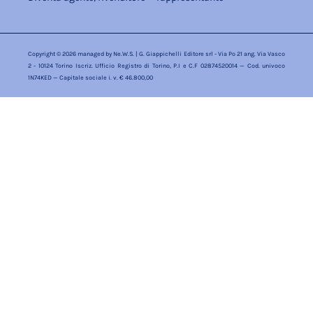
Copyright © 2026 managed by
Ne.W.S.
| G. Giappichelli Editore srl - Via Po 21 ang. Via Vasco
2 - 10124 Torino Iscriz. Ufficio Registro di Torino, P.I e C.F 02874520014 — Cod. univoco
1N74KED — Capitale sociale i. v. € 46.800,00