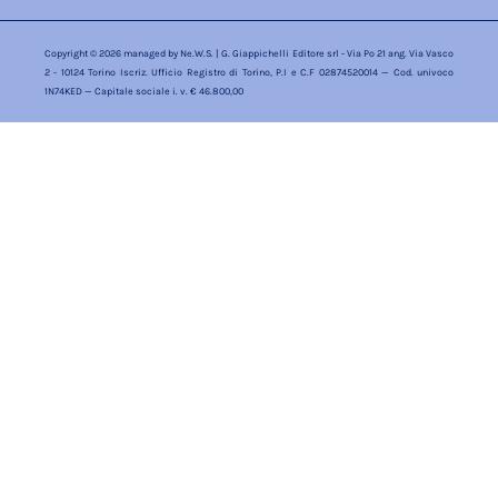
Copyright © 2026 managed by
Ne.W.S.
| G. Giappichelli Editore srl - Via Po 21 ang. Via Vasco
2 - 10124 Torino Iscriz. Ufficio Registro di Torino, P.I e C.F 02874520014 — Cod. univoco
1N74KED — Capitale sociale i. v. € 46.800,00