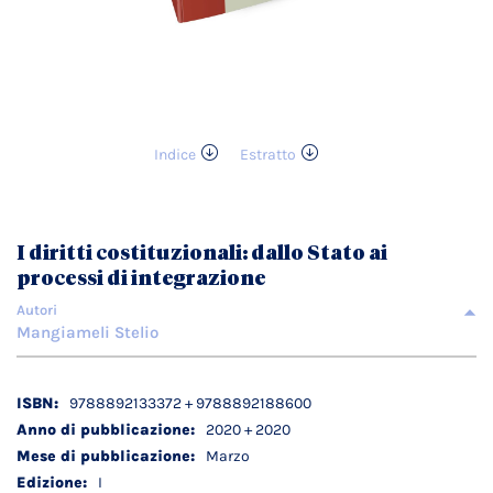
Indice
Estratto
Vai
all'inizio
della
galleria
I diritti costituzionali: dallo Stato ai
di
processi di integrazione
immagini
Autori
Mangiameli Stelio
Dettagli
9788892133372 + 9788892188600
tecnici
2020 + 2020
Marzo
I