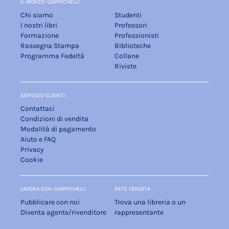
IL MONDO GIAPPICHELLI
Chi siamo
Studenti
I nostri libri
Professori
Formazione
Professionisti
Rassegna Stampa
Biblioteche
Programma Fedeltà
Collane
Riviste
SERVIZIO CLIENTI
Contattaci
Condizioni di vendita
Modalità di pagamento
Aiuto e FAQ
Privacy
Cookie
LAVORA CON GIAPPICHELLI
RETE VENDITA
Pubblicare con noi
Trova una libreria o un
Diventa agente/rivenditore
rappresentante