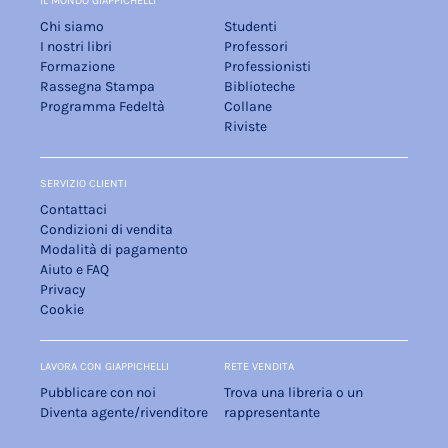
IL MONDO GIAPPICHELLI
Chi siamo
Studenti
I nostri libri
Professori
Formazione
Professionisti
Rassegna Stampa
Biblioteche
Programma Fedeltà
Collane
Riviste
SERVIZIO CLIENTI
Contattaci
Condizioni di vendita
Modalità di pagamento
Aiuto e FAQ
Privacy
Cookie
LAVORA CON GIAPPICHELLI
RETE VENDITA
Pubblicare con noi
Trova una libreria o un
Diventa agente/rivenditore
rappresentante