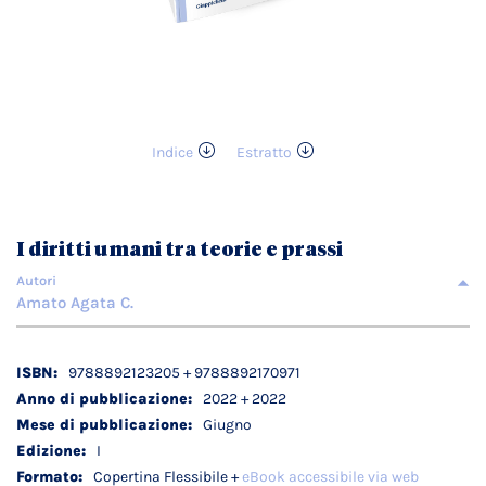
Indice
Estratto
Vai
all'inizio
della
galleria
I diritti umani tra teorie e prassi
di
immagini
Autori
Amato Agata C.
Dettagli
9788892123205 + 9788892170971
tecnici
2022 + 2022
Giugno
I
Copertina Flessibile +
eBook accessibile via web