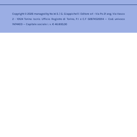
Copyright © 2026 managed by
Ne.W.S.
| G. Giappichelli Editore srl - Via Po 21 ang. Via Vasco
2 - 10124 Torino Iscriz. Ufficio Registro di Torino, P.I e C.F 02874520014 — Cod. univoco
1N74KED — Capitale sociale i. v. € 46.800,00