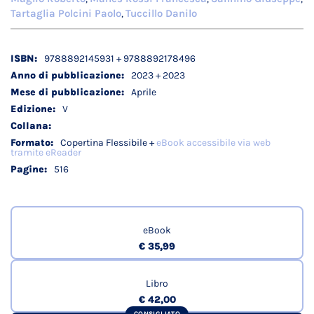
Tartaglia Polcini Paolo
Tuccillo Danilo
,
Dettagli
9788892145931 + 9788892178496
tecnici
2023 + 2023
Aprile
V
Copertina Flessibile +
eBook accessibile via web
tramite eReader
516
eBook
€ 35,99
Libro
€ 42,00