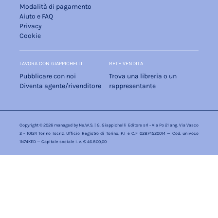
Modalità di pagamento
Aiuto e FAQ
Privacy
Cookie
LAVORA CON GIAPPICHELLI
RETE VENDITA
Pubblicare con noi
Trova una libreria o un
Diventa agente/rivenditore
rappresentante
Copyright © 2026 managed by
Ne.W.S.
| G. Giappichelli Editore srl - Via Po 21 ang. Via Vasco
2 - 10124 Torino Iscriz. Ufficio Registro di Torino, P.I e C.F 02874520014 — Cod. univoco
1N74KED — Capitale sociale i. v. € 46.800,00