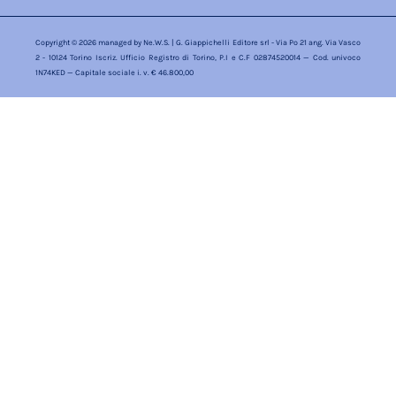
Copyright © 2026 managed by
Ne.W.S.
| G. Giappichelli Editore srl - Via Po 21 ang. Via Vasco
2 - 10124 Torino Iscriz. Ufficio Registro di Torino, P.I e C.F 02874520014 — Cod. univoco
1N74KED — Capitale sociale i. v. € 46.800,00