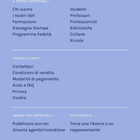
IL MONDO GIAPPICHELLI
Chi siamo
Studenti
I nostri libri
Professori
Formazione
Professionisti
Rassegna Stampa
Biblioteche
Programma Fedeltà
Collane
Riviste
SERVIZIO CLIENTI
Contattaci
Condizioni di vendita
Modalità di pagamento
Aiuto e FAQ
Privacy
Cookie
LAVORA CON GIAPPICHELLI
RETE VENDITA
Pubblicare con noi
Trova una libreria o un
Diventa agente/rivenditore
rappresentante