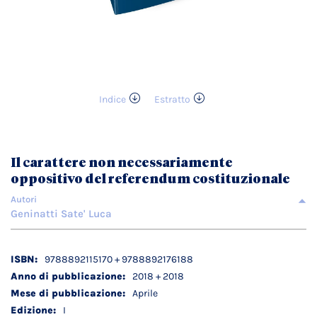
Indice
Estratto
Vai
all'inizio
della
galleria
Il carattere non necessariamente
di
oppositivo del referendum costituzionale
immagini
Autori
Geninatti Sate' Luca
Dettagli
9788892115170 + 9788892176188
tecnici
2018 + 2018
Aprile
I