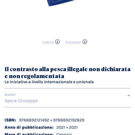
Indice
Estratto
Vai
all'inizio
della
galleria
Il contrasto alla pesca illegale non dichiarata
di
e non regolamentata
immagini
Le iniziative a livello internazionale e unionale
Autori
Spera Giuseppe
Dettagli
9788892121492 + 9788892192829
tecnici
2021 + 2021
Gennaio