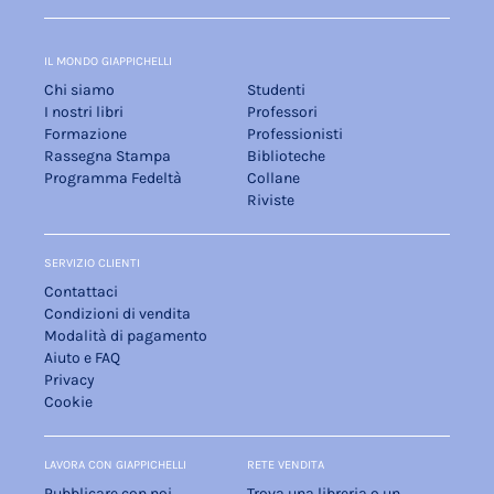
IL MONDO GIAPPICHELLI
Chi siamo
Studenti
I nostri libri
Professori
Formazione
Professionisti
Rassegna Stampa
Biblioteche
Programma Fedeltà
Collane
Riviste
SERVIZIO CLIENTI
Contattaci
Condizioni di vendita
Modalità di pagamento
Aiuto e FAQ
Privacy
Cookie
LAVORA CON GIAPPICHELLI
RETE VENDITA
Pubblicare con noi
Trova una libreria o un