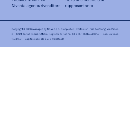
Diventa agente/rivenditore
rappresentante
Copyright © 2026 managed by
Ne.W.S.
| G. Giappichelli Editore srl - Via Po 21 ang. Via Vasco
2 - 10124 Torino Iscriz. Ufficio Registro di Torino, P.I e C.F 02874520014 — Cod. univoco
1N74KED — Capitale sociale i. v. € 46.800,00