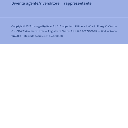
Diventa agente/rivenditore
rappresentante
Copyright © 2026 managed by
Ne.W.S.
| G. Giappichelli Editore srl - Via Po 21 ang. Via Vasco
2 - 10124 Torino Iscriz. Ufficio Registro di Torino, P.I e C.F 02874520014 — Cod. univoco
1N74KED — Capitale sociale i. v. € 46.800,00