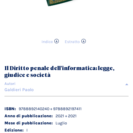
Indice
Estratto
Vai
all'inizio
della
galleria
Il Diritto penale dell'informatica: legge,
di
giudice e società
immagini
Autori
Galdieri Paolo
Dettagli
9788892140240 + 9788892197411
tecnici
2021 + 2021
Luglio
I