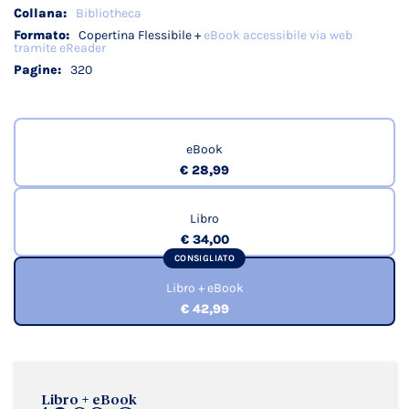
Bibliotheca
Copertina Flessibile +
eBook accessibile via web
tramite eReader
320
eBook
€ 28,99
Libro
€ 34,00
CONSIGLIATO
Libro + eBook
€ 42,99
Libro + eBook