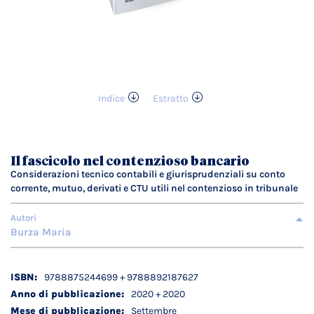
Indice
Estratto
Vai
all'inizio
della
galleria
Il fascicolo nel contenzioso bancario
di
Considerazioni tecnico contabili e giurisprudenziali su conto
immagini
corrente, mutuo, derivati e CTU utili nel contenzioso in tribunale
Autori
Burza Maria
Dettagli
9788875244699 + 9788892187627
tecnici
2020 + 2020
Settembre