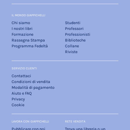
IL MONDO GIAPPICHELLI
Chi siamo
Studenti
I nostri libri
Professori
Formazione
Professionisti
Rassegna Stampa
Biblioteche
Programma Fedeltà
Collane
Riviste
SERVIZIO CLIENTI
Contattaci
Condizioni di vendita
Modalità di pagamento
Aiuto e FAQ
Privacy
Cookie
LAVORA CON GIAPPICHELLI
RETE VENDITA
Pubblicare con noi
Trova una libreria o un