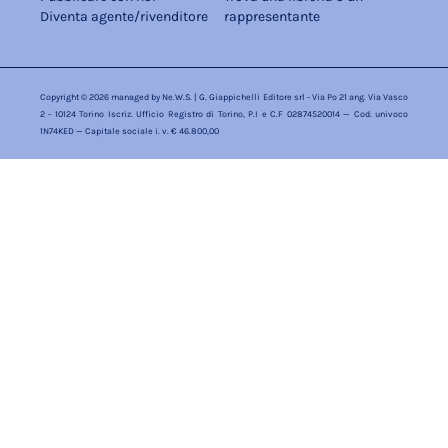
Diventa agente/rivenditore
rappresentante
Copyright © 2026 managed by
Ne.W.S.
| G. Giappichelli Editore srl - Via Po 21 ang. Via Vasco
2 - 10124 Torino Iscriz. Ufficio Registro di Torino, P.I e C.F 02874520014 — Cod. univoco
1N74KED — Capitale sociale i. v. € 46.800,00