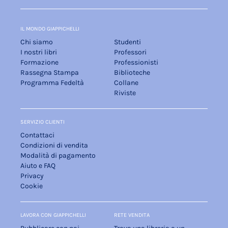
IL MONDO GIAPPICHELLI
Chi siamo
Studenti
I nostri libri
Professori
Formazione
Professionisti
Rassegna Stampa
Biblioteche
Programma Fedeltà
Collane
Riviste
SERVIZIO CLIENTI
Contattaci
Condizioni di vendita
Modalità di pagamento
Aiuto e FAQ
Privacy
Cookie
LAVORA CON GIAPPICHELLI
RETE VENDITA