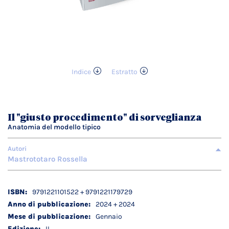
Indice
Estratto
Vai
all'inizio
della
galleria
Il "giusto procedimento" di sorveglianza
di
Anatomia del modello tipico
immagini
Autori
Mastrototaro Rossella
Dettagli
9791221101522 + 9791221179729
tecnici
2024 + 2024
Gennaio
II