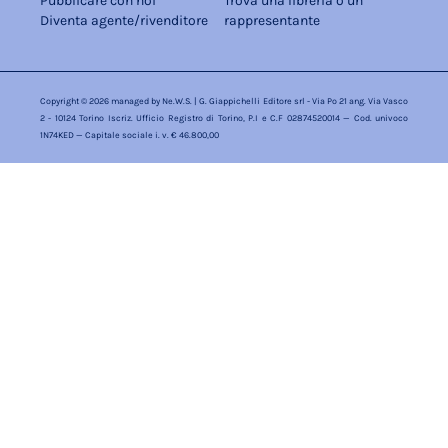
Pubblicare con noi
Trova una libreria o un
Diventa agente/rivenditore
rappresentante
Copyright © 2026 managed by
Ne.W.S.
| G. Giappichelli Editore srl - Via Po 21 ang. Via Vasco
2 - 10124 Torino Iscriz. Ufficio Registro di Torino, P.I e C.F 02874520014 — Cod. univoco
1N74KED — Capitale sociale i. v. € 46.800,00