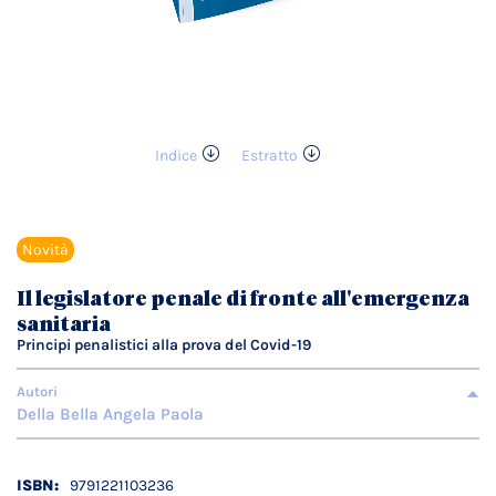
Indice
Estratto
Vai
all'inizio
della
galleria
Novità
di
immagini
Il legislatore penale di fronte all'emergenza
sanitaria
Principi penalistici alla prova del Covid-19
Autori
Della Bella Angela Paola
Dettagli
9791221103236