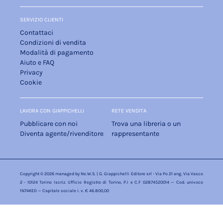
SERVIZIO CLIENTI
Contattaci
Condizioni di vendita
Modalità di pagamento
Aiuto e FAQ
Privacy
Cookie
LAVORA CON GIAPPICHELLI
RETE VENDITA
Pubblicare con noi
Trova una libreria o un
Diventa agente/rivenditore
rappresentante
Copyright © 2026 managed by
Ne.W.S.
| G. Giappichelli Editore srl - Via Po 21 ang. Via Vasco
2 - 10124 Torino Iscriz. Ufficio Registro di Torino, P.I e C.F 02874520014 — Cod. univoco
1N74KED — Capitale sociale i. v. € 46.800,00