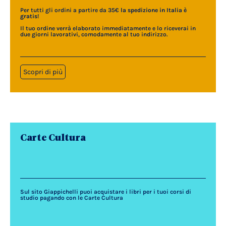
Per tutti gli ordini a partire da 35€
la spedizione in Italia è
gratis
!
Il tuo ordine verrà elaborato immediatamente e lo riceverai in
due giorni lavorativi, comodamente al tuo indirizzo.
Scopri di più
Carte Cultura
Sul sito Giappichelli puoi acquistare i libri per i tuoi corsi di
studio pagando con le Carte Cultura