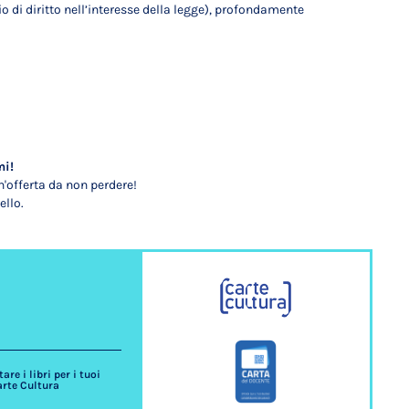
io di diritto nell’interesse della legge), profondamente
mi!
'offerta da non perdere!
ello.
re i libri per i tuoi
arte Cultura