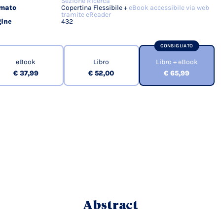
Sezione Ricerca
rmato
Copertina Flessibile +
eBook accessibile via web
tramite eReader
ine
432
CONSIGLIATO
eBook
Libro
Libro + eBook
€ 37,99
€ 52,00
€ 65,99
Abstract