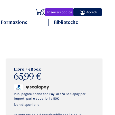
Carrello
Inserisci codice
Accedi
Formazione
Biblioteche
Libro + eBook
65,99 €
Puoi pagare anche con PayPal e/o Scalapay per
importi pari o superiori a 50€
Non disponibile
Questo articolo è acquistabile con i Bonus