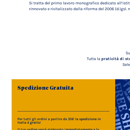
Si tratta del primo lavoro monografico dedicato all’istit
rinnovato e rivitalizzato dalla riforma del 2006 (d.lgsl. n
Su
Tutta la
praticità di st
Sele
Spedizione Gratuita
Per tutti gli ordini a partire da 35€
la spedizione in
Italia è gratis
!
Il tuo ordine verrà elaborato immediatamente e lo