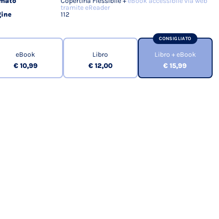
rmato
Copertina Flessibile +
eBook accessibile via web
tramite eReader
ine
112
CONSIGLIATO
eBook
Libro
Libro + eBook
€ 10,99
€ 12,00
€ 15,99