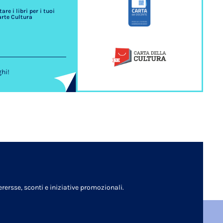
re i libri per i tuoi
arte Cultura
ghi!
rersse, sconti e iniziative promozionali.