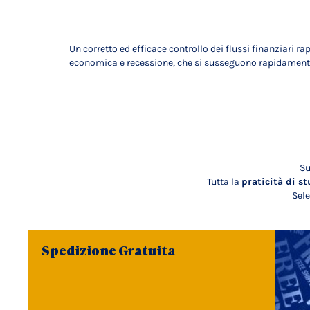
Un corretto ed efficace controllo dei flussi finanziari r
economica e recessione, che si susseguono rapidamente
Su
Tutta la
praticità di st
Sele
Spedizione Gratuita