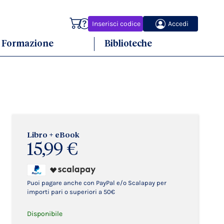
Carrello
Inserisci codice
Accedi
Formazione
Biblioteche
Libro + eBook
15,99 €
Puoi pagare anche con PayPal e/o Scalapay per
importi pari o superiori a 50€
Disponibile