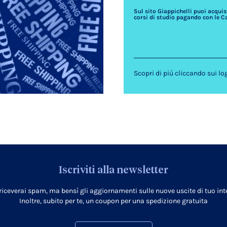
Sul sito Giappichelli puoi acquista
corsi di studio pagando con le C
Scopri di più cliccando sui lo
Iscriviti alla newsletter
 riceverai spam, ma bensì gli aggiornamenti sulle nuove uscite di tuo inte
Inoltre, subito per te, un coupon per una spedizione gratuita