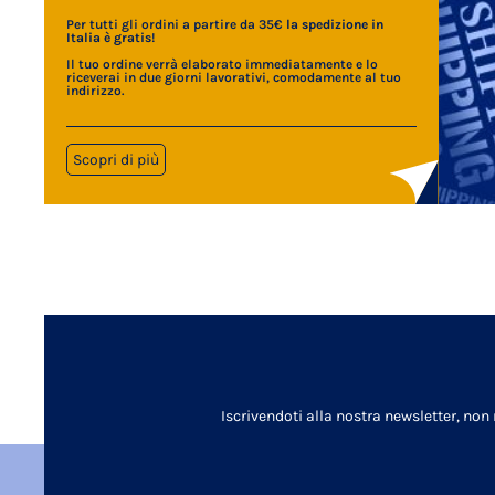
Per tutti gli ordini a partire da 35€
la spedizione in
Italia è gratis
!
Il tuo ordine verrà elaborato immediatamente e lo
riceverai in due giorni lavorativi, comodamente al tuo
indirizzo.
Scopri di più
Iscrivendoti alla nostra newsletter, non