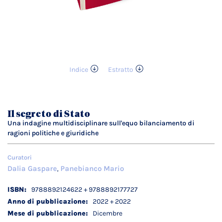
Indice
Estratto
Vai
all'inizio
della
galleria
Il segreto di Stato
di
Una indagine multidisciplinare sull'equo bilanciamento di
immagini
ragioni politiche e giuridiche
Curatori
Dalia Gaspare
Panebianco Mario
,
Dettagli
9788892124622 + 9788892177727
tecnici
2022 + 2022
Dicembre