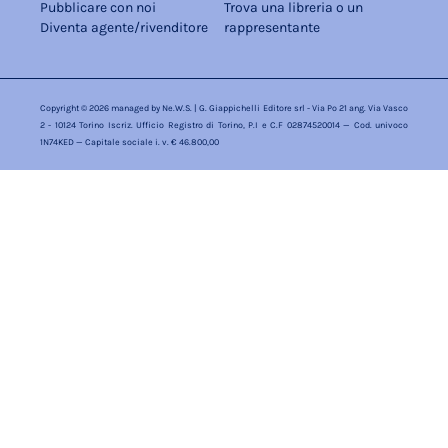
Pubblicare con noi
Trova una libreria o un
Diventa agente/rivenditore
rappresentante
Copyright © 2026 managed by
Ne.W.S.
| G. Giappichelli Editore srl - Via Po 21 ang. Via Vasco
2 - 10124 Torino Iscriz. Ufficio Registro di Torino, P.I e C.F 02874520014 — Cod. univoco
1N74KED — Capitale sociale i. v. € 46.800,00