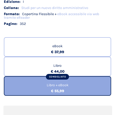
I
Studi per un nuovo diritto amministrativo
Copertina Flessibile +
eBook accessibile via web
tramite eReader
352
eBook
€ 37,99
Libro
€ 44,00
CONSIGLIATO
Libro + eBook
€ 55,99