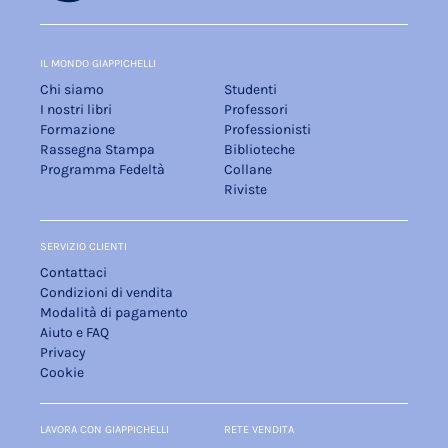
IL MONDO GIAPPICHELLI
Chi siamo
Studenti
I nostri libri
Professori
Formazione
Professionisti
Rassegna Stampa
Biblioteche
Programma Fedeltà
Collane
Riviste
SERVIZIO CLIENTI
Contattaci
Condizioni di vendita
Modalità di pagamento
Aiuto e FAQ
Privacy
Cookie
LAVORA CON GIAPPICHELLI
RETE VENDITA