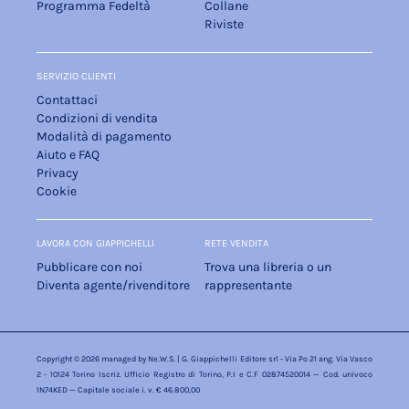
Programma Fedeltà
Collane
Riviste
SERVIZIO CLIENTI
Contattaci
Condizioni di vendita
Modalità di pagamento
Aiuto e FAQ
Privacy
Cookie
LAVORA CON GIAPPICHELLI
RETE VENDITA
Pubblicare con noi
Trova una libreria o un
Diventa agente/rivenditore
rappresentante
Copyright © 2026 managed by
Ne.W.S.
| G. Giappichelli Editore srl - Via Po 21 ang. Via Vasco
2 - 10124 Torino Iscriz. Ufficio Registro di Torino, P.I e C.F 02874520014 — Cod. univoco
1N74KED — Capitale sociale i. v. € 46.800,00