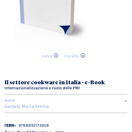
Indice
Estratto
Vai
all'inizio
della
galleria
Il settore cookware in Italia - e-Book
di
Internazionalizzazione e ruolo delle PMI
immagini
Autori
Garbelli Maria Emilia
Dettagli
9788892173958
tecnici