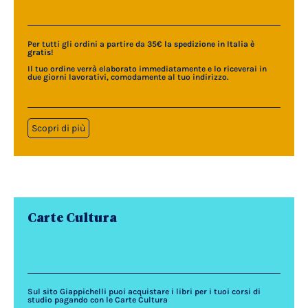
Per tutti gli ordini a partire da 35€
la spedizione in Italia è
gratis
!
Il tuo ordine verrà elaborato immediatamente e lo riceverai in
due giorni lavorativi, comodamente al tuo indirizzo.
Scopri di più
Carte Cultura
Sul sito Giappichelli puoi acquistare i libri per i tuoi corsi di
studio pagando con le Carte Cultura