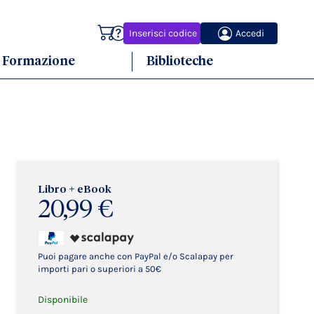
Carrello
Inserisci codice
Accedi
Formazione
Biblioteche
Libro + eBook
20,99 €
Puoi pagare anche con PayPal e/o Scalapay per
importi pari o superiori a 50€
Disponibile