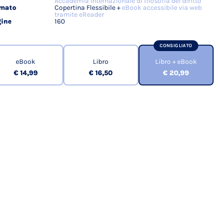
Accademia internazionale di filosofia del diritto
rmato
Copertina Flessibile +
eBook accessibile via web
tramite eReader
ine
160
CONSIGLIATO
eBook
Libro
Libro + eBook
€ 14,99
€ 16,50
€ 20,99