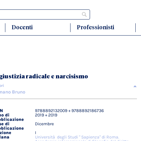
Cerca
Docenti
Professionisti
giustizia radicale e narcisismo
ori
mano Bruno
BN
9788892132009 + 9788892186736
agli
o di
2019 + 2019
ici
blicazione
e di
Dicembre
blicazione
zione
I
lana
Università degli Studi " Sapienza" di Roma.