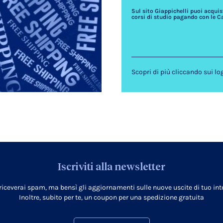
Sul sito Giappichelli puoi acquista
corsi di studio pagando con le C
Scopri di più cliccando sui lo
Iscriviti alla newsletter
 riceverai spam, ma bensì gli aggiornamenti sulle nuove uscite di tuo inte
Inoltre, subito per te, un coupon per una spedizione gratuita