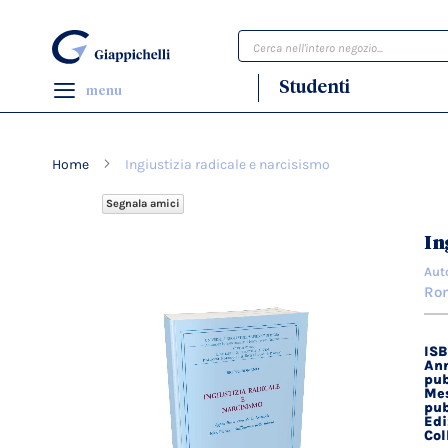
Cerca
Studenti
menu
Home
Ingiustizia radicale e narcisismo
Segnala amici
Vai
In
alla
Aut
fine
Ro
della
galleria
di
IS
Dett
immagini
Ann
tecn
pub
Mes
pub
Edi
Col