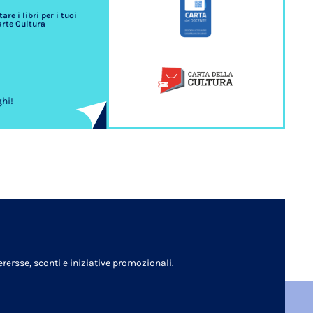
re i libri per i tuoi
arte Cultura
ghi!
rersse, sconti e iniziative promozionali.