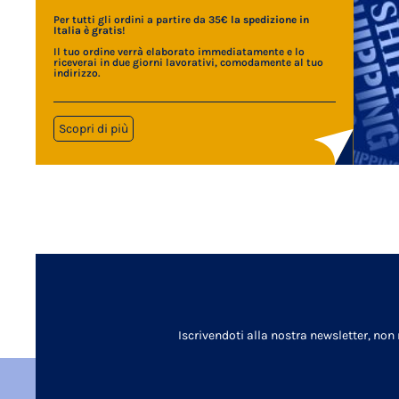
Per tutti gli ordini a partire da 35€
la spedizione in
Italia è gratis
!
Il tuo ordine verrà elaborato immediatamente e lo
riceverai in due giorni lavorativi, comodamente al tuo
indirizzo.
Scopri di più
Iscrivendoti alla nostra newsletter, non