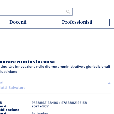
Cerca
Docenti
Professionisti
novare cum iusta causa
tinuità e innovazione nelle riforme amministrative e giurisdizionali
Giustiniano
ori
iatti Salvatore
BN
9788892138490 + 9788892195158
agli
o di
2021 + 2021
ici
blicazione
e di
Settembre