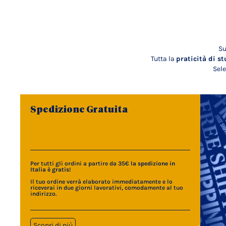
Su
Tutta la
praticità di st
Sele
Spedizione Gratuita
Per tutti gli ordini a partire da 35€
la spedizione in
Italia è gratis
!
Il tuo ordine verrà elaborato immediatamente e lo
riceverai in due giorni lavorativi, comodamente al tuo
indirizzo.
Scopri di più