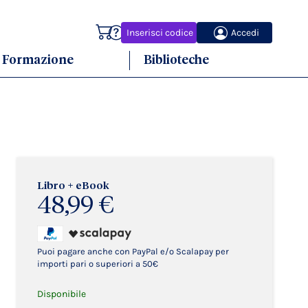
Carrello
Inserisci codice
Accedi
Formazione
Biblioteche
Libro + eBook
48,99 €
Puoi pagare anche con PayPal e/o Scalapay per
importi pari o superiori a 50€
Disponibile