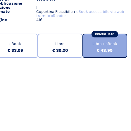
blicazione
zione
I
rmato
Copertina Flessibile +
eBook accessibile via web
tramite eReader
ine
416
CONSIGLIATO
eBook
Libro
Libro + eBook
€ 33,99
€ 39,00
€ 48,99