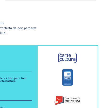
mi!
'offerta da non perdere!
ello.
re i libri per i tuoi
arte Cultura
ghi!