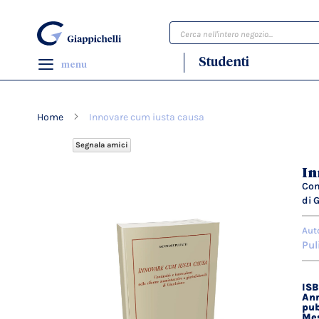
Cerca
Studenti
menu
Home
Innovare cum iusta causa
Segnala amici
Vai
In
alla
Con
fine
di 
della
galleria
Aut
di
Pul
immagini
IS
Dett
Ann
tecn
pub
Mes