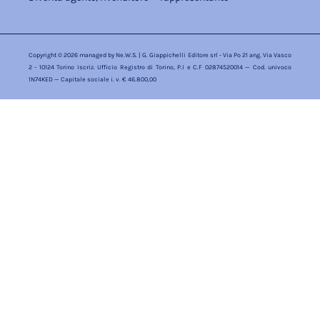
Copyright © 2026 managed by
Ne.W.S.
| G. Giappichelli Editore srl - Via Po 21 ang. Via Vasco
2 - 10124 Torino Iscriz. Ufficio Registro di Torino, P.I e C.F 02874520014 — Cod. univoco
1N74KED — Capitale sociale i. v. € 46.800,00