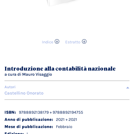
Indice
Estratto
Vai
all'inizio
della
galleria
Introduzione alla contabilità nazionale
di
a cura di Mauro Visaggio
immagini
Autori
Castellino Onorato
Dettagli
9788892138179 + 9788892194755
tecnici
2021 + 2021
Febbraio
I