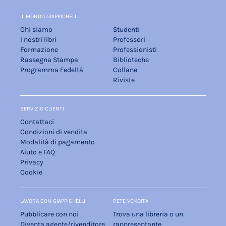
IL MONDO GIAPPICHELLI
Chi siamo
Studenti
I nostri libri
Professori
Formazione
Professionisti
Rassegna Stampa
Biblioteche
Programma Fedeltà
Collane
Riviste
SERVIZIO CLIENTI
Contattaci
Condizioni di vendita
Modalità di pagamento
Aiuto e FAQ
Privacy
Cookie
LAVORA CON GIAPPICHELLI
RETE VENDITA
Pubblicare con noi
Trova una libreria o un
Diventa agente/rivenditore
rappresentante