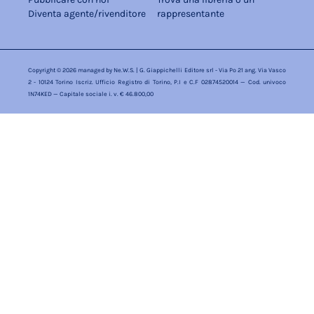
Diventa agente/rivenditore
rappresentante
Copyright © 2026 managed by
Ne.W.S.
| G. Giappichelli Editore srl - Via Po 21 ang. Via Vasco
2 - 10124 Torino Iscriz. Ufficio Registro di Torino, P.I e C.F 02874520014 — Cod. univoco
1N74KED — Capitale sociale i. v. € 46.800,00