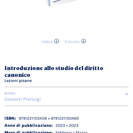
Indice
Estratto
Vai
all'inizio
della
galleria
Introduzione allo studio del diritto
di
canonico
immagini
Lezioni pisane
Autori
Consorti Pierluigi
Dettagli
9791221103458 + 9791221150469
tecnici
2023 + 2023
Febbraio + Marzo