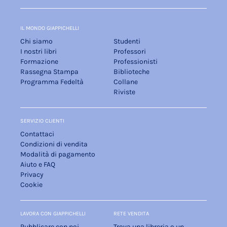
IL MONDO GIAPPICHELLI
Chi siamo
Studenti
I nostri libri
Professori
Formazione
Professionisti
Rassegna Stampa
Biblioteche
Programma Fedeltà
Collane
Riviste
SERVIZIO CLIENTI
Contattaci
Condizioni di vendita
Modalità di pagamento
Aiuto e FAQ
Privacy
Cookie
LAVORA CON GIAPPICHELLI
RETE VENDITA
Pubblicare con noi
Trova una libreria o un