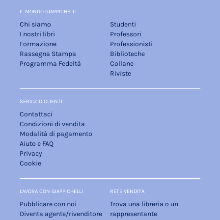
IL MONDO GIAPPICHELLI
Chi siamo
Studenti
I nostri libri
Professori
Formazione
Professionisti
Rassegna Stampa
Biblioteche
Programma Fedeltà
Collane
Riviste
SERVIZIO CLIENTI
Contattaci
Condizioni di vendita
Modalità di pagamento
Aiuto e FAQ
Privacy
Cookie
LAVORA CON GIAPPICHELLI
RETE VENDITA
Pubblicare con noi
Trova una libreria o un
Diventa agente/rivenditore
rappresentante