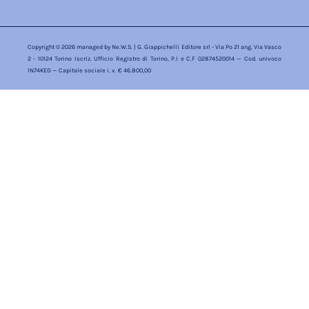
Copyright © 2026 managed by
Ne.W.S.
| G. Giappichelli Editore srl - Via Po 21 ang. Via Vasco
2 - 10124 Torino Iscriz. Ufficio Registro di Torino, P.I e C.F 02874520014 — Cod. univoco
1N74KED — Capitale sociale i. v. € 46.800,00