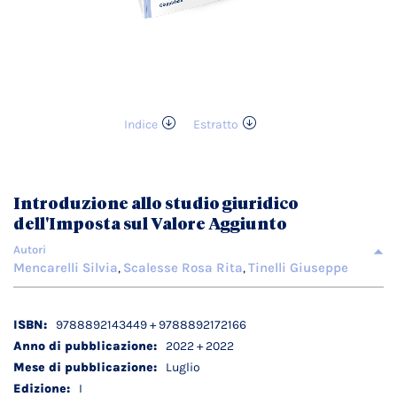
Indice
Estratto
Vai
all'inizio
della
galleria
Introduzione allo studio giuridico
di
dell'Imposta sul Valore Aggiunto
immagini
Autori
Mencarelli Silvia
Scalesse Rosa Rita
Tinelli Giuseppe
,
,
Dettagli
9788892143449 + 9788892172166
tecnici
2022 + 2022
Luglio
I